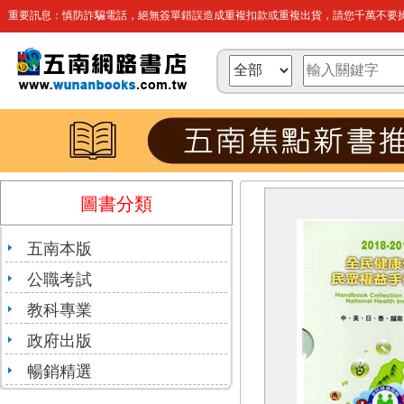
重要訊息：慎防詐騙電話，絕無簽單錯誤造成重複扣款或重複出貨，請您千萬不要操
圖書分類
五南本版
公職考試
教科專業
政府出版
暢銷精選