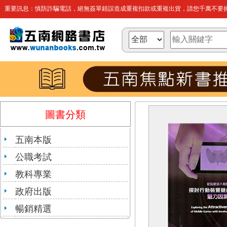
重要訊息：慎防詐騙電話，絕無簽單錯誤造成重複扣款或重複出貨，請您千萬不要操
圖書分類
五南本版
公職考試
教科專業
政府出版
暢銷精選