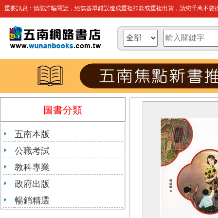
重要訊息：慎防詐騙電話，絕無簽單錯誤造成重複扣款或重複出貨，請您千萬不要操
圖書分類
五南本版
公職考試
教科專業
政府出版
暢銷精選