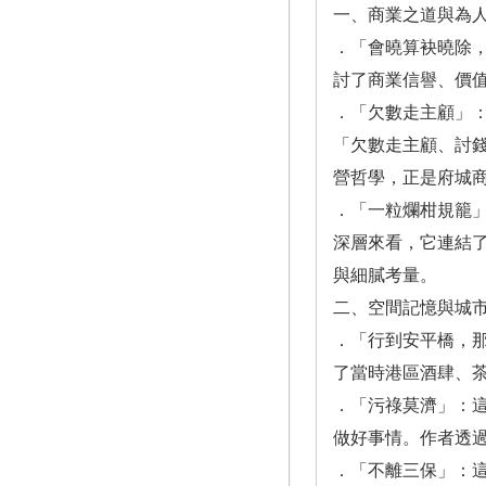
一、商業之道與為
．「會曉算袂曉除
討了商業信譽、價
．「欠數走主顧」
「欠數走主顧、討
營哲學，正是府城
．「一粒爛柑規籠
深層來看，它連結
與細膩考量。
二、空間記憶與城
．「行到安平橋，
了當時港區酒肆、
．「污祿莫濟」：
做好事情。作者透
．「不離三保」：