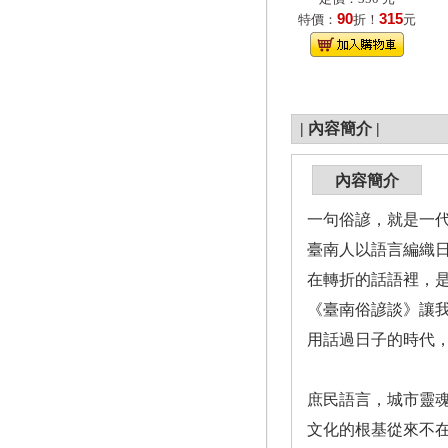
90
315
特價：
折！
元
|
內容簡介
|
內容簡介
一句俗諺，就是一
臺南人以語言編織
在轉折的話語裡，
《臺南俗諺談》讓
用話過日子的時代
庶民語言，城市靈
文化的根基從來不