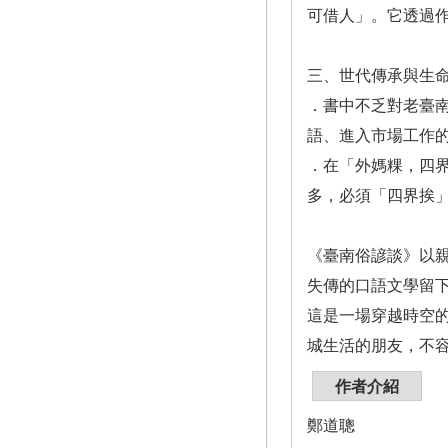
可借人」。它透過
三、世代傳承與生
．書中不乏對老臺
語、進入市場工作
．在「外媽粿，四
多，必須「四界挨
《臺南俗諺談》以
失傳的口語文學留
這是一場穿越時空
城生活的朋友，不
作者介紹
鄭道聰