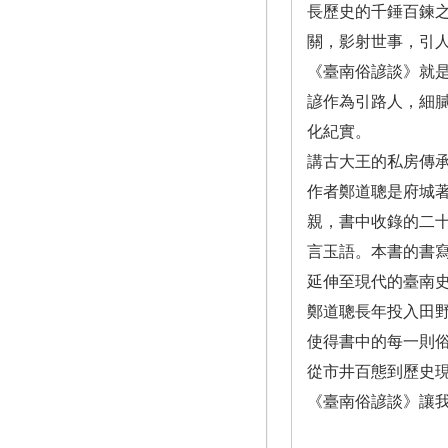
長歷史的千錘百鍊
關，影射世事，引
《臺南俗諺談》就
諺作為引路人，細
化紀實。
講古大王的私房傳
作者鄭道聰是府城
親，書中收錄的二
言玉語。本書的書
延伸至現代的臺南
鄭道聰長年投入田
使得書中的每一則
從市井百態到歷史
《臺南俗諺談》讓