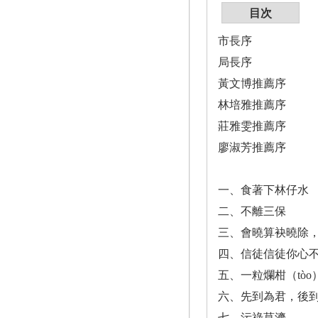
目次
市長序
局長序
黃文博推薦序
林培雅推薦序
莊雅雯推薦序
廖淑芳推薦序
一、食著下林仔水
二、不離三保
三、會曉算袂曉除，糶
四、信徒信徒你心
五、一粒爛柑（tòo
六、先到為君，後
七、污祿莫濟