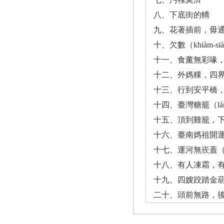
八、下底街的轎
九、花著插前，毋
十、欠數（khiàm-s
十一、食薰無彩喙，食檳榔
十二、外媽粿，四
十三、行到安平橋
十四、臺灣糖籠（lá
十五、頂到雞籠，
十六、臺南媽祖開
十七、運河無崁蓋（kh
十八、有人凍霜，
十九、四嫂跤踏金葫
二十、頭前無路，後壁