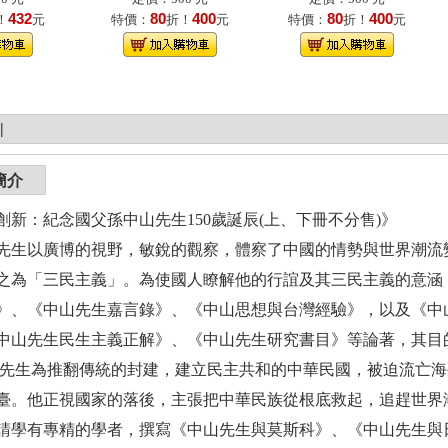
432
80
400
80
400
！
元
特價：
折！
元
特價：
折！
元
|
簡介
創新：紀念國父孫中山先生150歲誕辰(上、下冊不分售)》
以廣博的視野，敏銳的觀察，體察了中國的情勢與世界潮流變
之為「三民主義」。為使國人瞭解他的行誼及其三民主義的意涵
》、《中山先生嘉言錄》、《中山思想與台灣經驗》，以及《中
中山先生民生主義正解》、《中山先生研究書目》等論著，其目
山先生為推翻傳統的封建，建立民主共和的中華民國，被迫流亡
臺。他正視國家的落後，主張把中華民族從根底救起，追趕世界
請學有專精的學者，撰寫《中山先生與莫斯科》、《中山先生與