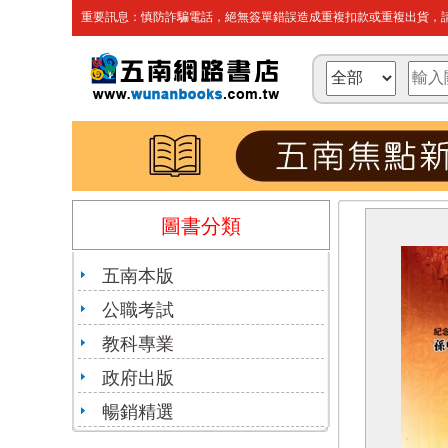
重要訊息：慎防詐騙電話，絕無簽單錯誤造成重複扣款或重複出貨，請
圖書分類
五南本版
公職考試
教科專業
政府出版
暢銷精選