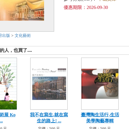
優惠期限：2026-09-30
府出版
>
文化藝術
人，也買了....
術展 Ko
我不在寫生,就在寫
臺灣陶生活行-生活
..
生的路上! ...
美學陶藝專輯
0 元
定價：500 元
定價：500 元