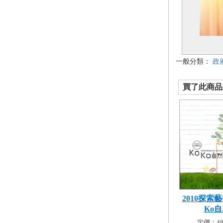
一般分類：
政
買了此商品的
2010探索藝
Ko自.
定價：48