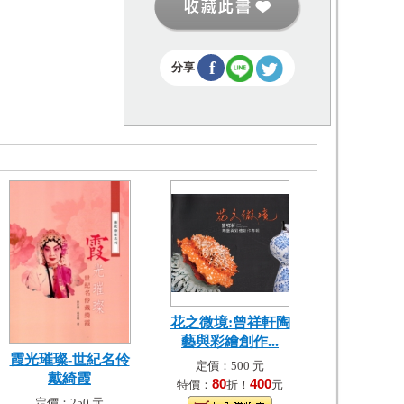
f
分享
花之微境:曾祥軒陶
藝與彩繪創作...
霞光璀璨-世紀名伶
定價：500 元
戴綺霞
80
400
特價：
折！
元
定價：250 元