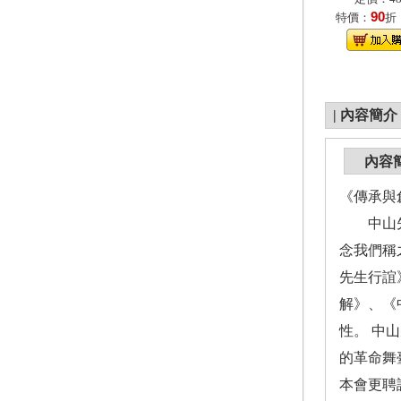
90
特價：
折
|
內容簡介
內容
《傳承與
中山先生
念我們稱
先生行誼
解》、《
性。 中
的革命舞
本會更聘