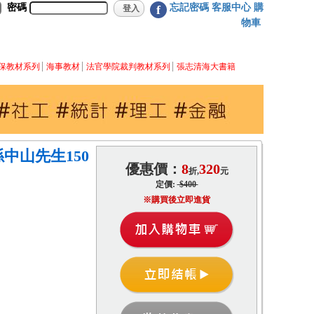
密碼
忘記密碼
客服中心
購
f
物車
保教材系列
海事教材
法官學院裁判教材系列
張志清海大書籍
中山先生150
優惠價：
8
320
折,
元
定價:
$400
※購買後立即進貨