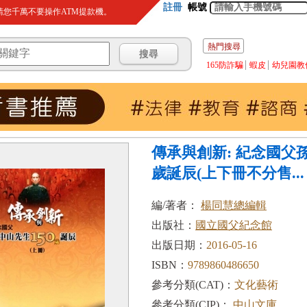
註冊
帳號
您千萬不要操作ATM提款機。
熱門搜尋
165防詐騙
蝦皮
幼兒園教
傳承與創新: 紀念國父孫
歲誕辰(上下冊不分售...
編/著者：
楊同慧總編輯
出版社：
國立國父紀念館
出版日期：
2016-05-16
ISBN：
9789860486650
參考分類(CAT)：
文化藝術
參考分類(CIP)：
中山文庫