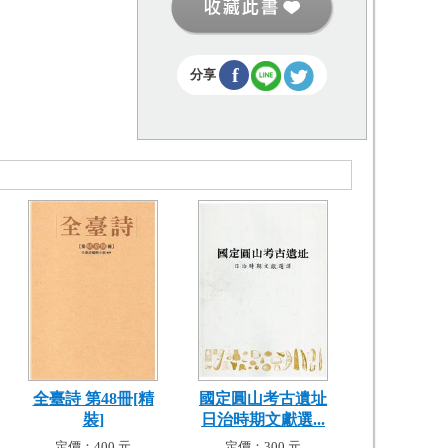
f
分享
全臺詩 第48冊[精
國定圓山考古遺址
裝]
日治時期文獻選...
定價：400 元
定價：300 元