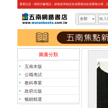
重要訊息：慎防詐騙電話，絕無簽單錯誤造成重複扣款或重複出貨，請
圖書分類
五南本版
公職考試
教科專業
政府出版
暢銷精選