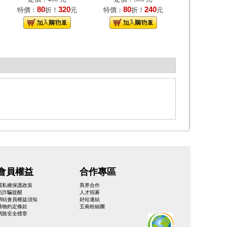
80
320
80
240
特價：
折！
元
特價：
折！
元
會員權益
合作專區
隱私權保護政策
異界合作
防詐騙提醒
人才招募
網站會員權益須知
好站連結
購物約定條款
五南粉絲團
網路安全標章