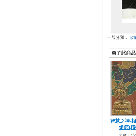
一般分類：
政
買了此商品的
智慧之神-
燈節[精
定價：500