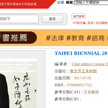
註冊
帳號
您千萬不要操作ATM提款機。
熱門搜尋
165防詐騙
蝦皮
幼兒園教
TAIPEI BIENNIAL 20
編/著者：
Chief editors Corinne D
出版社：
臺北市立美術館
出版日期：
2017-07-01
ISBN：
9789860527322
參考分類(CAT)：
文化藝術
參考分類(CIP)：