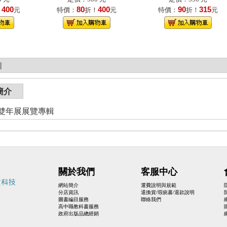
400
80
400
90
315
！
元
特價：
折！
元
特價：
折！
元
|
簡介
北雙年展展覽專輯
關於我們
客服中心
網站簡介
運費說明與規範
分店資訊
退換貨/瑕疵書/退款說明
圖書編目服務
聯絡我們
高中職教科書服務
政府出版品總經銷