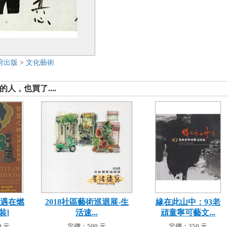
府出版
>
文化藝術
人，也買了....
相遇在燃
2018社區藝術巡迴展-生
緣在此山中：93老
裝]
活速...
頑童寧可藝文...
 元
定價：500 元
定價：350 元