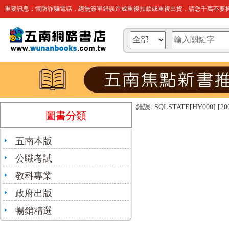
重要訊息：慎防詐騙電話，絕無簽單錯誤造成重複扣款或重複出貨，請您千萬不要操
錯誤: SQLSTATE[HY000] [2002]
圖書分類
五南本版
公職考試
教科專業
政府出版
暢銷精選