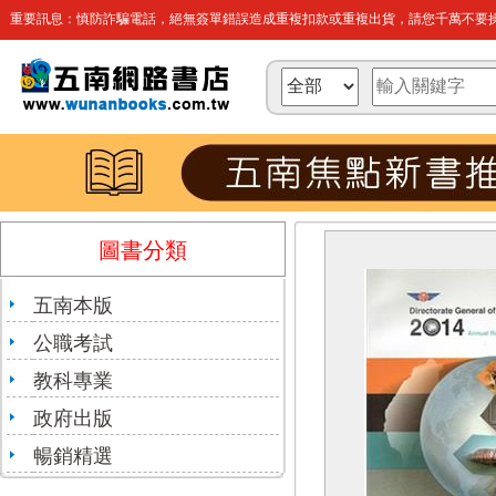
重要訊息：慎防詐騙電話，絕無簽單錯誤造成重複扣款或重複出貨，請您千萬不要操
圖書分類
五南本版
公職考試
教科專業
政府出版
暢銷精選