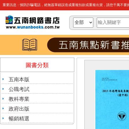
重要訊息：慎防詐騙電話，絕無簽單錯誤造成重複扣款或重複出貨，請您千萬不要操
圖書分類
五南本版
公職考試
教科專業
政府出版
暢銷精選