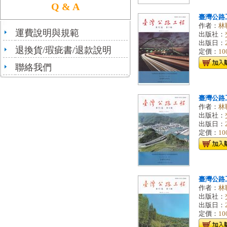
Q & A
臺灣公路工
作者：
林
運費說明與規範
出版社：
出版日：
退換貨/瑕疵書/退款說明
定價：
10
聯絡我們
臺灣公路工
作者：
林
出版社：
出版日：
定價：
10
臺灣公路工
作者：
林
出版社：
出版日：
定價：
10