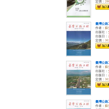
定價：
28
臺灣公路工
作者：
蘇
出版社：
出版日：
定價：
3
臺灣公路工
作者：
蘇
出版社：
出版日：
定價：
3
臺灣公路工
作者：
蘇