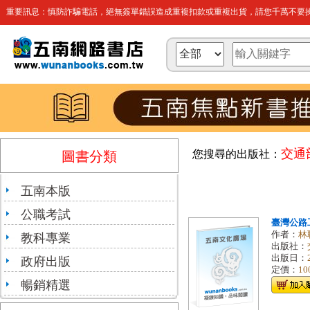
重要訊息：慎防詐騙電話，絕無簽單錯誤造成重複扣款或重複出貨，請您千萬不要操
交通
您搜尋的出版社：
圖書分類
五南本版
公職考試
臺灣公路工
作者：
林
教科專業
出版社：
出版日：
政府出版
定價：
10
暢銷精選