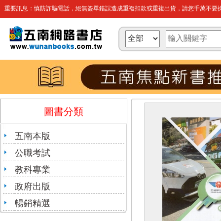
重要訊息：慎防詐騙電話，絕無簽單錯誤造成重複扣款或重複出貨，請您千萬不要操
圖書分類
五南本版
公職考試
教科專業
政府出版
暢銷精選