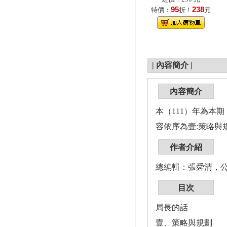
95
238
特價：
折！
元
|
內容簡介
|
內容簡介
本（111）年為本期
容依序為壹:策略與
作者介紹
總編輯：張舜清，
目次
局長的話
壹、策略與規劃