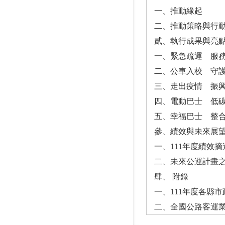
一、推動緣起
二、推動策略與行
貳、執行成果與亮
一、緊急疏運 服
二、公車入校 守
三、走出疫情 振
四、電動巴士 低
五、幸福巴士 整
參、績效與未來展
一、111年度績效摘
二、未來公運計畫
肆、 附錄
一、111年度各縣
二、全國公路客運