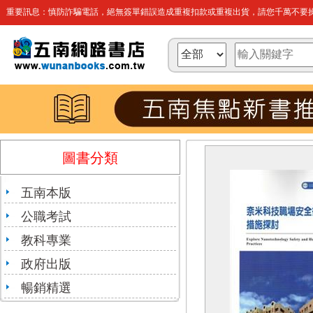
重要訊息：慎防詐騙電話，絕無簽單錯誤造成重複扣款或重複出貨，請您千萬不要操
圖書分類
五南本版
公職考試
教科專業
政府出版
暢銷精選