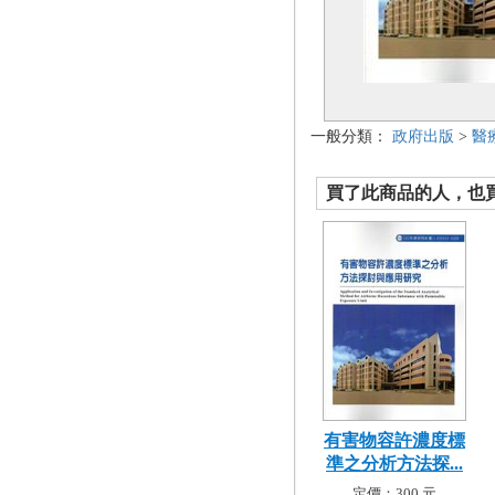
一般分類：
政府出版
>
醫
買了此商品的人，也買了.
有害物容許濃度標
準之分析方法探...
定價：300 元