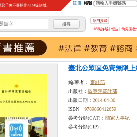
註冊
帳號
您千萬不要操作ATM提款機。
熱門搜尋
165防詐騙
蝦皮
幼兒園教
臺北公眾區免費無限上
編/著者：
審計部
出版社：
監察院審計部
出版日期：
2014-04-30
ISBN：
9789860412659
參考分類(CAT)：
國家大事紀
參考分類(CIP)：