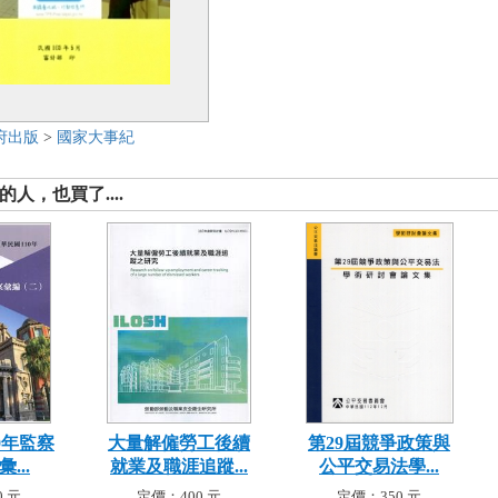
府出版
>
國家大事紀
人，也買了....
0年監察
大量解僱勞工後續
第29屆競爭政策與
...
就業及職涯追蹤...
公平交易法學...
 元
定價：400 元
定價：350 元