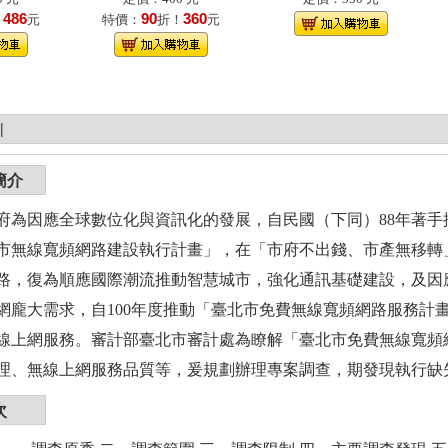
486
90
360
！
元
特價：
折！
元
|
簡介
府為因應全球數位化與資訊化的發展，自民國（下同）88年著手
市無線寬頻網路建設執行計畫」，在「市府不出錢、市產無移轉
路，復為順應國際潮流推動智慧城市，強化通訊基礎建設，及因
網龐大需求，自100年度推動「臺北市免費無線寬頻網路服務計
線上網服務。審計部臺北市審計處為瞭解「臺北市免費無線寬頻
理、無線上網服務品質等，爰規劃辦理專案調查，期發現執行缺
次