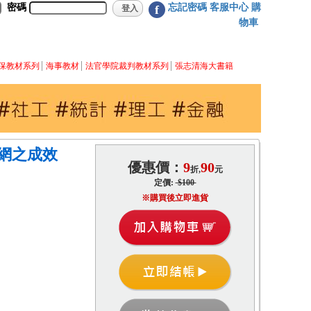
密碼
忘記密碼
客服中心
購
f
物車
保教材系列
海事教材
法官學院裁判教材系列
張志清海大書籍
網之成效
優惠價：
9
90
折,
元
定價:
$100
※購買後立即進貨