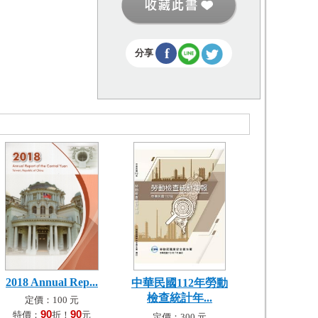
f
分享
2018 Annual Rep...
中華民國112年勞動
檢查統計年...
定價：100 元
90
90
特價：
折！
元
定價：300 元