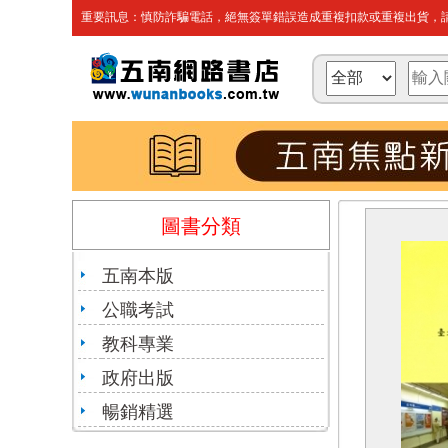
重要訊息：慎防詐騙電話，絕無簽單錯誤造成重複扣款或重複出貨，請
圖書分類
五南本版
公職考試
教科專業
政府出版
暢銷精選