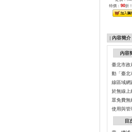
90
特價：
折
|
內容簡介
內容
臺北市政
動「臺北
線區域網
於無線上
眾免費無
使用與管
目