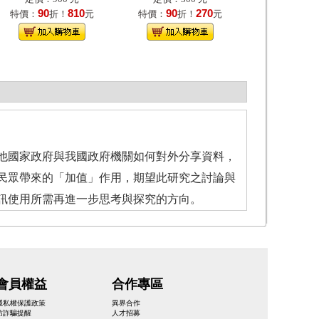
90
810
90
270
特價：
折！
元
特價：
折！
元
他國家政府與我國政府機關如何對外分享資料，
民眾帶來的「加值」作用，期望此研究之討論與
訊使用所需再進一步思考與探究的方向。
會員權益
合作專區
隱私權保護政策
異界合作
防詐騙提醒
人才招募