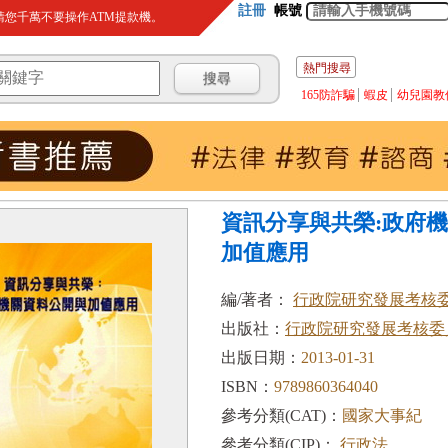
註冊
帳號
您千萬不要操作ATM提款機。
熱門搜尋
165防詐騙
蝦皮
幼兒園教
資訊分享與共榮:政府
加值應用
編/著者：
行政院研究發展考核
出版社：
行政院研究發展考核委
出版日期：
2013-01-31
ISBN：
9789860364040
參考分類(CAT)：
國家大事紀
參考分類(CIP)：
行政法