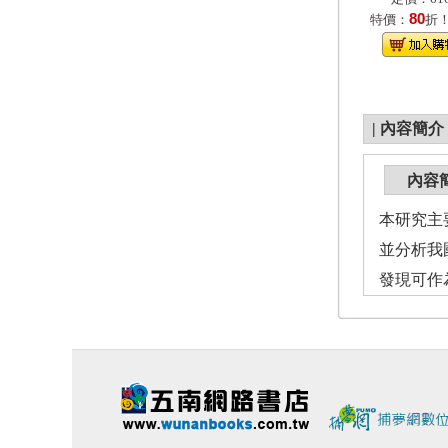
80
特價：
折
|
內容簡介
內容
本研究主
並分析我
發現可作