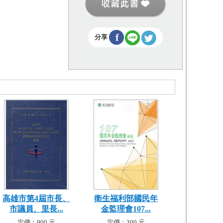
f
分享
高雄市第4屆市長、
衛生福利部國民年
市議員、里長...
金監理會107...
定價：900 元
定價：300 元