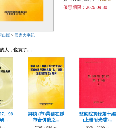
優惠期限：2026-09-30
府出版
>
國家大事紀
人，也買了....
7、98
鄉鎮 (市)業務在縣
監察院實錄第十編
...
市合併後之...
(上冊附光碟)...
 元
定價：986 元
定價：2200 元