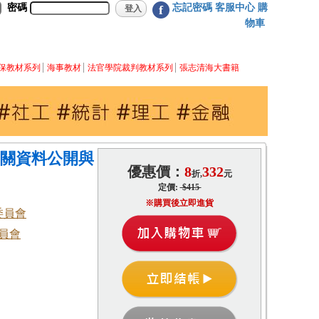
密碼
忘記密碼
客服中心
購
f
物車
保教材系列
海事教材
法官學院裁判教材系列
張志清海大書籍
機關資料公開與
優惠價：
8
332
折,
元
定價:
$415
※購買後立即進貨
委員會
員會