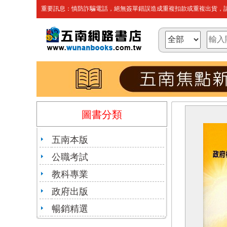
重要訊息：慎防詐騙電話，絕無簽單錯誤造成重複扣款或重複出貨，請
圖書分類
五南本版
公職考試
教科專業
政府出版
暢銷精選