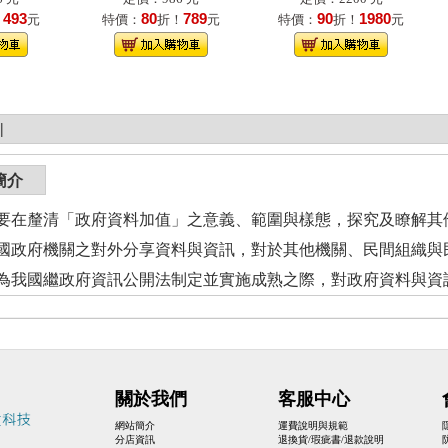
493
80
789
90
1980
！
元
特價：
折！
元
特價：
折！
元
|
簡介
要在釐清「政府資料加值」之意義、範圍與樣態，探究及瞭解其
國政府機關之對外分享資料與資訊，對於其他機關、民間組織與
為我國繼政府資訊公開法制定並實施成熟之際，對政府資料與資
關於我們
客服中心
網站簡介
運費說明與規範
分店資訊
退換貨/瑕疵書/退款說明