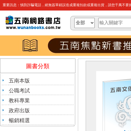
重要訊息：慎防詐騙電話，絕無簽單錯誤造成重複扣款或重複出貨，請您千萬不要操
圖書分類
五南本版
公職考試
教科專業
政府出版
暢銷精選