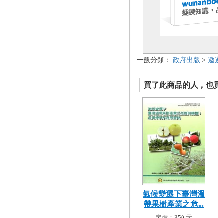
一般分類：
政府出版
>
遨
買了此商品的人，也買了.
氣候變遷下臺灣溫
帶果樹產業之危...
定價：350 元