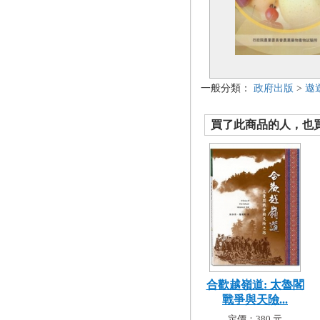
一般分類：
政府出版
>
遨
買了此商品的人，也買了.
合歡越嶺道: 太魯閣
戰爭與天險...
定價：380 元