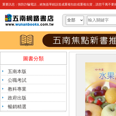
重要訊息：慎防詐騙電話，絕無簽單錯誤造成重複扣款或重複出貨，請您千萬不要操
圖書分類
五南本版
公職考試
教科專業
政府出版
暢銷精選