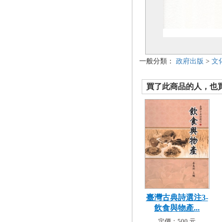
一般分類：
政府出版
>
文
買了此商品的人，也買了.
臺灣古典詩選注3-
飲食與物產...
定價：500 元