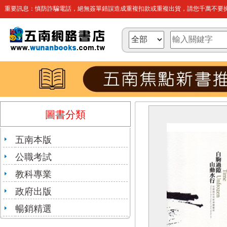
重要訊息：慎防詐騙電話，絕無簽單錯誤造成重複扣款或重複出貨，請您千萬不要操
圖書分類
五南本版
公職考試
教科專業
政府出版
暢銷精選