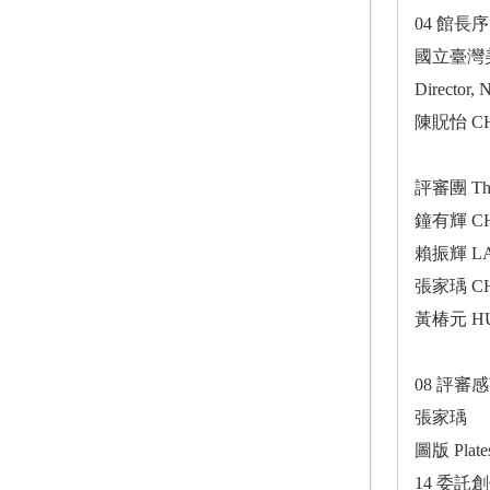
04 館長序 D
國立臺灣
Director, 
陳貺怡 CHE
評審團 The
鐘有輝 CHU
賴振輝 LAI
張家瑀 CH
黃椿元 HU
08 評審感言 
張家瑀
圖版 Plate
14 委託創作