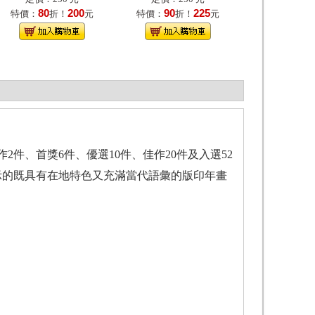
80
200
90
225
特價：
折！
元
特價：
折！
元
件、首獎6件、優選10件、佳作20件及入選52
示的既具有在地特色又充滿當代語彙的版印年畫