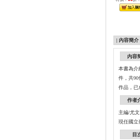
|
內容簡介
內容
本書為介
件，共9
作品，已
作者
主編/尤
現任國立
目