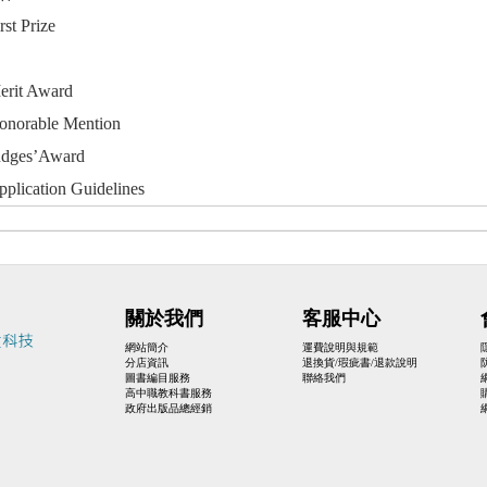
st Prize
rit Award
norable Mention
dges’Award
lication Guidelines
關於我們
客服中心
網站簡介
運費說明與規範
分店資訊
退換貨/瑕疵書/退款說明
圖書編目服務
聯絡我們
高中職教科書服務
政府出版品總經銷