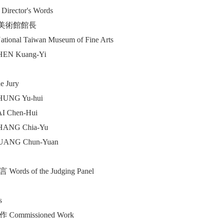
irector's Words
美術館館長
National Taiwan Museum of Fine Arts
N Kuang-Yi
 Jury
NG Yu-hui
 Chen-Hui
ANG Chia-Yu
ANG Chun-Yuan
Words of the Judging Panel
s
 Commissioned Work