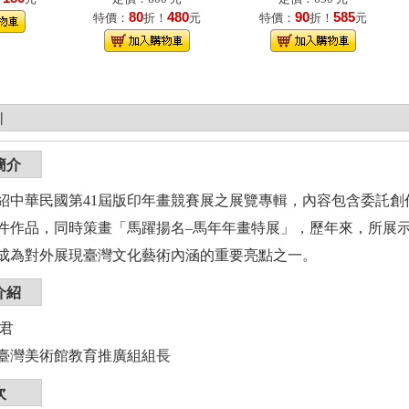
80
480
90
585
特價：
折！
元
特價：
折！
元
|
簡介
紹中華民國第41屆版印年畫競賽展之展覽專輯，內容包含委託創作2
0件作品，同時策畫「馬躍揚名–馬年年畫特展」，歷年來，所展
成為對外展現臺灣文化藝術內涵的重要亮點之一。
介紹
文君
臺灣美術館教育推廣組組長
次