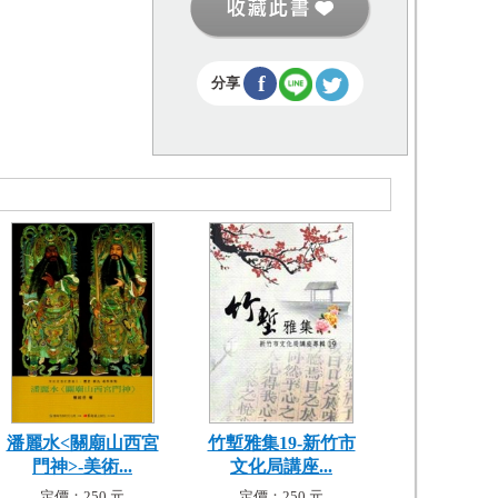
f
分享
潘麗水<關廟山西宮
竹塹雅集19-新竹市
門神>-美術...
文化局講座...
定價：250 元
定價：250 元