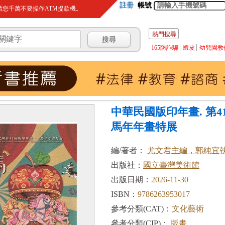
註冊
帳號
您千萬不要操作ATM提款機。
熱門搜尋
165防詐騙
蝦皮
幼兒園教
中華民國版印年畫. 第41
馬年年畫特展
編/著者：
尤文君主編，郭純宜
出版社：
國立臺灣美術館
出版日期：
2026-11-30
ISBN：
9786263953017
參考分類(CAT)：
文化藝術
參考分類(CIP)：
版畫