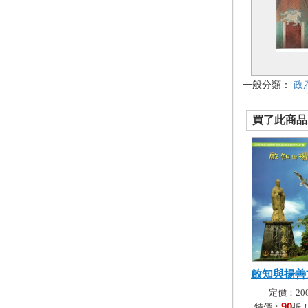
一般分類：
政
買了此商品的
啟知與揚善
定價：200
90
特價：
折