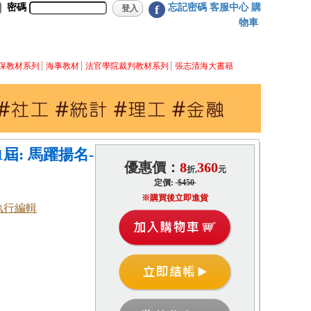
密碼
忘記密碼
客服中心
購
f
物車
保教材系列
海事教材
法官學院裁判教材系列
張志清海大書籍
屆: 馬躍揚名-
優惠價：
8
360
折,
元
定價:
$450
※購買後立即進貨
執行編輯