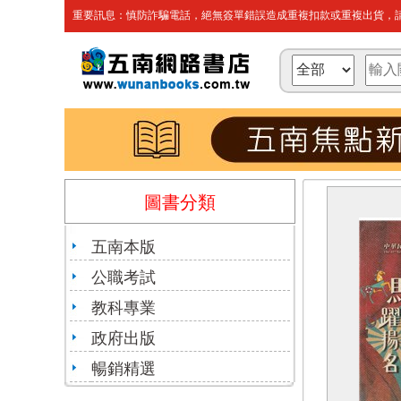
重要訊息：慎防詐騙電話，絕無簽單錯誤造成重複扣款或重複出貨，請
圖書分類
五南本版
公職考試
教科專業
政府出版
暢銷精選