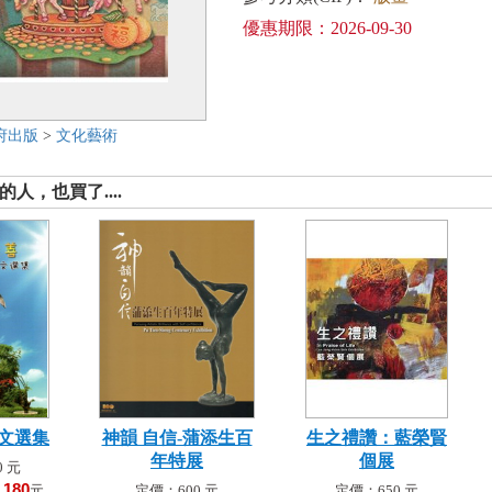
優惠期限：2026-09-30
府出版
>
文化藝術
人，也買了....
文選集
神韻 自信-蒲添生百
生之禮讚：藍榮賢
年特展
個展
 元
180
！
元
定價：600 元
定價：650 元