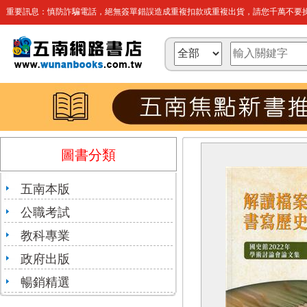
重要訊息：慎防詐騙電話，絕無簽單錯誤造成重複扣款或重複出貨，請您千萬不要操
圖書分類
五南本版
公職考試
教科專業
政府出版
暢銷精選