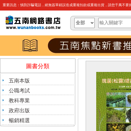
重要訊息：慎防詐騙電話，絕無簽單錯誤造成重複扣款或重複出貨，請您千萬不要操
圖書分類
五南本版
公職考試
教科專業
政府出版
暢銷精選