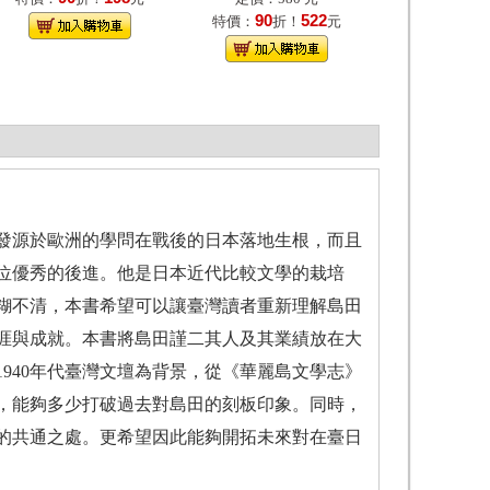
90
522
特價：
折！
元
發源於歐洲的學問在戰後的日本落地生根，而且
位優秀的後進。他是日本近代比較文學的栽培
糊不清，本書希望可以讓臺灣讀者重新理解島田
涯與成就。本書將島田謹二其人及其業績放在大
940年代臺灣文壇為背景，從《華麗島文學志》
，能夠多少打破過去對島田的刻板印象。同時，
的共通之處。更希望因此能夠開拓未來對在臺日