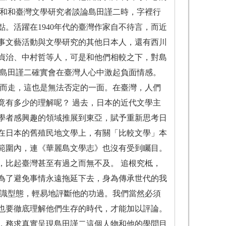
家和和臺灣文學研究者談論島田謹二時，字裡行
。活躍在1940年代的臺灣作家自不待言，而近
事文藝活動與文學研究的其他日本人，還有西川
貞治、中村哲等人，可是和他們相較之下，對島
解島田謹二確實會在臺灣人心中激起負面情感。
脛而走，這也是無法否定的一面。在臺灣，人們
竟有多少的理解呢？ 過去，日本的近代文學主
學者感興趣的領域推展到東亞，賦予重新思考日
在日本的舊殖民地文學上，有關「比較文學」本
範圍內，連《華麗島文學志》也沒有受到矚目。
，比起臺灣甚至有過之而無不及。 追根究柢，
為了避免事情永遠拖延下去，身為傳承世代的我
意識型態，輕易地評斷他的功過。我們當然必須
也要徹底理解他們生存的時代，才能加以評論。
，務求真實呈現島田謹二這個人物和他的學問目