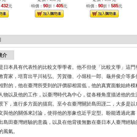
432
90
405
90
585
！
元
特價：
折！
元
特價：
折！
元
|
簡介
是日本具有代表性的比較文學學者。他不但使「比較文學」這門
教育家，培育出平川祐弘、芳賀徹、小堀桂一郎、龜井俊介等多
相對的，他在臺灣所受到的評價卻相當低，他的真實面貌始終模
人物以及他的工作，以臺灣時代為中心，從各種角度描述他的生
景下，進行多方面的描寫。至今在臺灣關於島田謹二，大多是以1
文與他的關係來討論，使得他的形象也近乎定型。盼能透過此書
出島田臺灣經驗的意義，以及在他背後無數在臺日本人臺灣經驗
的風氣。