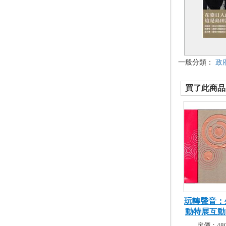
一般分類：
政
買了此商品的
玩轉聲音：
動特展互動筆
定價：480