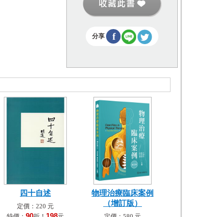
f
分享
四十自述
物理治療臨床案例
（增訂版）
定價：220 元
90
198
特價：
折！
元
定價：580 元