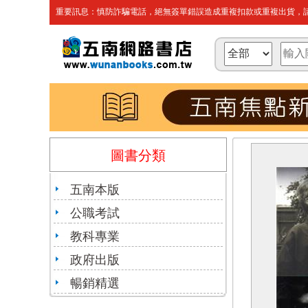
重要訊息：慎防詐騙電話，絕無簽單錯誤造成重複扣款或重複出貨，請
圖書分類
五南本版
公職考試
教科專業
政府出版
暢銷精選