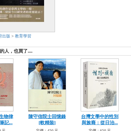
府出版
>
教育學習
人，也買了....
生物律
陳守信院士回憶錄
台灣文學中的性別
記...
[軟精裝]
與族裔：從日治...
 元
定價：450 元
定價：650 元