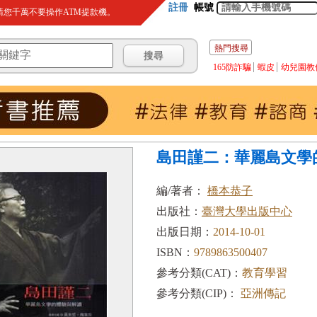
註冊
帳號
您千萬不要操作ATM提款機。
熱門搜尋
165防詐騙
蝦皮
幼兒園教
島田謹二：華麗島文學
編/著者：
橋本恭子
出版社：
臺灣大學出版中心
出版日期：
2014-10-01
ISBN：
9789863500407
參考分類(CAT)：
教育學習
參考分類(CIP)：
亞洲傳記