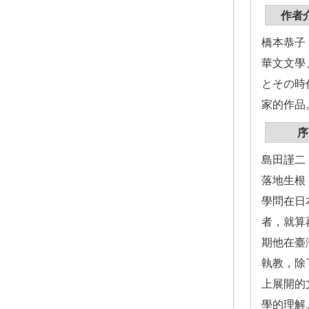
作者
橋本恭子
華文文學
とその時
家的作品
序
島田謹二
落地生根
學問在日
者，就算
期他在臺
執教，除
上展開的
學的理解