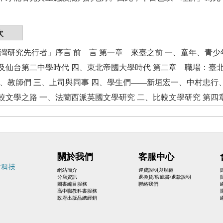
次
臺灣研究先行者」序言 前 言 第一章 來臺之前 一、童年、青少
及仙台第二中學時代 四、東北帝國大學時代 第二章 職場：臺
二、教師們 三、上司與同事 四、學生們――新垣宏一、中村忠行
較文學之路 一、法蘭西派英國文學研究 二、比較文學研究 第
關於我們
客服中心
網站簡介
運費說明與規範
分店資訊
退換貨/瑕疵書/退款說明
圖書編目服務
聯絡我們
高中職教科書服務
政府出版品總經銷