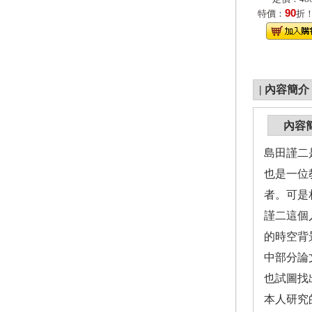
90
特價：
折
|
內容簡介
內容
島田謹二
也是一位
者。可是
謹二這個
的時空背
中部分論
也試圖找
本人研究