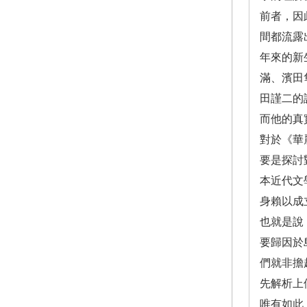
前者，因
間都流露
年來的新
滿、濱田
田謹二的
而他的真
對於《華
要是探討
本近代文
身賴以成
也就是說
要歸因於
們就非擔
先解析上
唯有如此