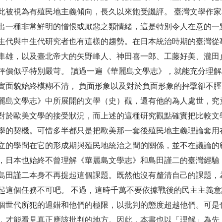
此被視為有殖民地主義傾向，長久以來飽受譏評。 臺灣文學作
出一種非常鮮明的憎恨或厭惡之類情緒，這是特別令人在意的一點
生代與中生代研究者也有這樣的趨勢。在日本統治時期的臺灣從
隼雄，以及臺北帝大的矢野峰人、神田喜一郎、工藤好美、瀧田
評價似乎特別嚴苛。 讀過一遍《華麗島文學志》，就能充分理
實面貌始終模糊不清， 負面形象以及對於負面形象的抨擊卻不
麗島文學志》中所展開的文學（史）觀，還有他的為人處世，究
對於歐美文學的接受狀況，而上述的這種研究觀點確實把比較文
學的契機。可惜多半都只是把歐美那一套後殖民地主義理論套用
立的學問在它的形成期與殖民地統治之間的關係，並不在議論的
，日本也始終不曾理解《華麗島文學志》和島田謹二的臺灣經驗
島田謹二本身不再提起這個課題。既然他沒有釐清自己的課題，
起這個任務不可吧。 不過，這時千萬不要依據戰後的民主主義
個世代所犯的過錯和他們的極限，以批判的態度超越他們。可是
，才能看見真正應該批判的地方。因此，本書也以「理解」為先