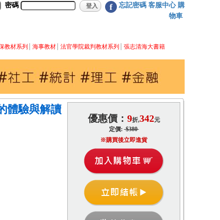
密碼
忘記密碼
客服中心
購
f
物車
保教材系列
海事教材
法官學院裁判教材系列
張志清海大書籍
的體驗與解讀
優惠價：
9
342
折,
元
定價:
$380
※購買後立即進貨