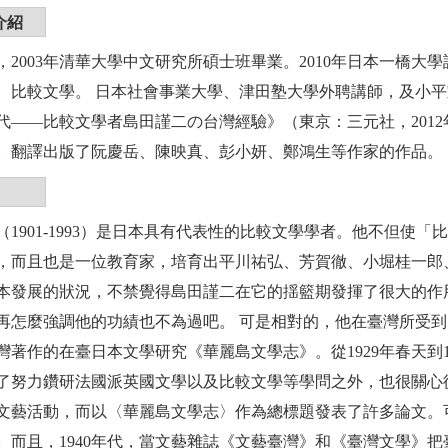
介紹
，2003年清華大學中文研究所碩士班畢業。2010年日本一橋
、比較文學。 日本社會事業大學、津田塾大學外聘講師，及小
代――比較文學者島田謹二の台灣經驗》（東京：三元社，201
。翻譯出版了阮慶岳、陳映真、彭小妍、鄭鴻生等作家的作品。
（1901-1993）是日本具有代表性的比較文學學者。他不但使
，而且也是一位教育家，培育出平川祐弘、芳賀徹、小堀桂一郎
本發展的狀況，不禁覺得島田謹二在它的揺籃期發揮了很大的作
再怎麼強調他的功績也不為過吧。 可是相對的，他在臺灣所受
灣著作的在臺日本文學研究《華麗島文學志》。從1929年春天到
了努力鑽研法國派英國文學以及比較文學等學問之外，也很關心從
文藝活動，而以〈華麗島文學志〉作為總標題發表了許多論文。
。而且，1940年代，當文藝雜誌《文藝臺灣》和《臺灣文學》