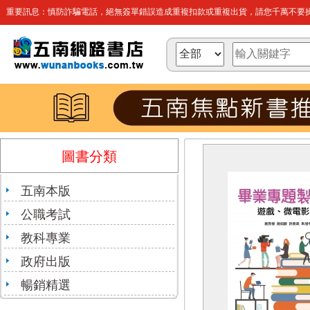
重要訊息：慎防詐騙電話，絕無簽單錯誤造成重複扣款或重複出貨，請您千萬不要操
圖書分類
五南本版
公職考試
教科專業
政府出版
暢銷精選