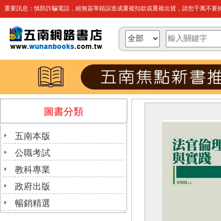
重要訊息：慎防詐騙電話，絕無簽單錯誤造成重複扣款或重複出貨，請您千萬不要操
圖書分類
五南本版
公職考試
教科專業
政府出版
暢銷精選