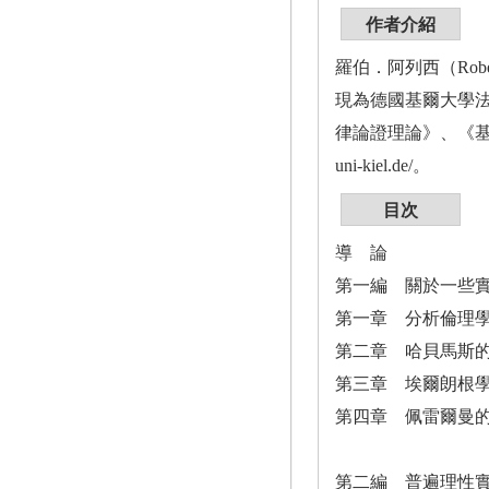
作者介紹
羅伯．阿列西（Robert 
現為德國基爾大學
律論證理論》、《基本權
uni-kiel.de/。
目次
導 論
第一編 關於一些
第一章 分析倫理
第二章 哈貝馬斯
第三章 埃爾朗根
第四章 佩雷爾曼
第二編 普遍理性