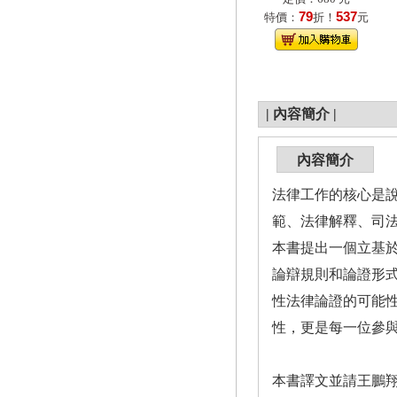
79
537
特價：
折！
元
|
內容簡介
|
內容簡介
法律工作的核心是
範、法律解釋、司
本書提出一個立基
論辯規則和論證形
性法律論證的可能
性，更是每一位參
本書譯文並請王鵬