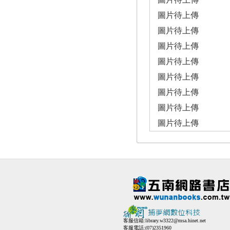
圖片待上傳
圖片待上傳
圖片待上傳
圖片待上傳
圖片待上傳
圖片待上傳
圖片待上傳
圖片待上傳
客服信箱:
library.w3322@msa.hinet.net
客服電話:(07)2351960