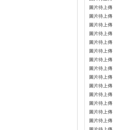
圖片待上傳
圖片待上傳
圖片待上傳
圖片待上傳
圖片待上傳
圖片待上傳
圖片待上傳
圖片待上傳
圖片待上傳
圖片待上傳
圖片待上傳
圖片待上傳
圖片待上傳
圖片待上傳
圖片待上傳