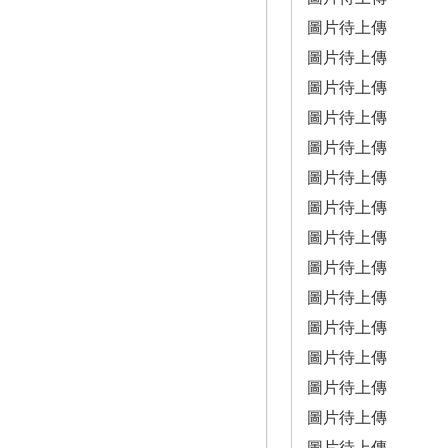
圖片待上傳
圖片待上傳
圖片待上傳
圖片待上傳
圖片待上傳
圖片待上傳
圖片待上傳
圖片待上傳
圖片待上傳
圖片待上傳
圖片待上傳
圖片待上傳
圖片待上傳
圖片待上傳
圖片待上傳