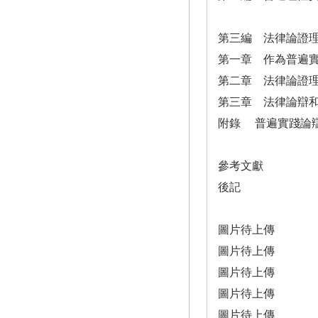
第三編 法律論證
第一章 作為普遍
第二章 法律論證
第三章 法律論辯
附錄 普遍實踐論
參考文獻
後記
圖片待上傳
圖片待上傳
圖片待上傳
圖片待上傳
圖片待上傳