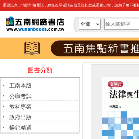
重要訊息：慎防詐騙電話，絕無簽單錯誤造成重複扣款或重複出貨，請您千萬不要操
圖書分類
五南本版
公職考試
教科專業
政府出版
暢銷精選