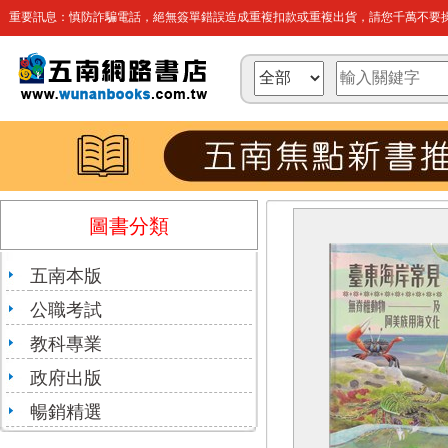
重要訊息：慎防詐騙電話，絕無簽單錯誤造成重複扣款或重複出貨，請您千萬不要操
圖書分類
五南本版
公職考試
教科專業
政府出版
暢銷精選