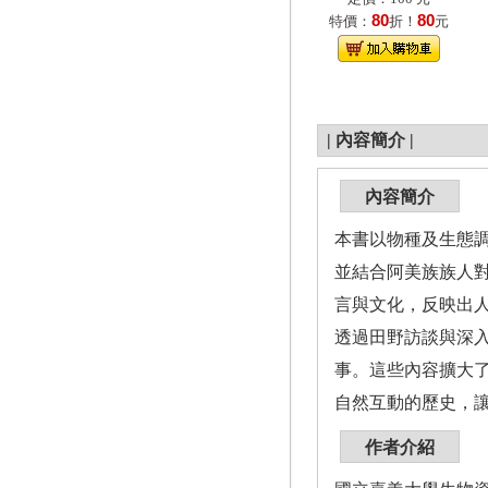
80
80
特價：
折！
元
|
內容簡介
|
內容簡介
本書以物種及生態調
並結合阿美族族人
言與文化，反映出
透過田野訪談與深
事。這些內容擴大
自然互動的歷史，
作者介紹