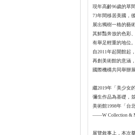
現年高齡96歲的草
73年間移居美國
展出獨樹一格的藝
其鮮豔奔放的色彩
有舉足輕重的地位
自2011年起開館
再創美術館的意涵
國際機構共同舉辦
繼2019年「美少女
彌生作品為基礎，並
美術館1998年「
——W Collection 
展覽敘事上，本次奠基