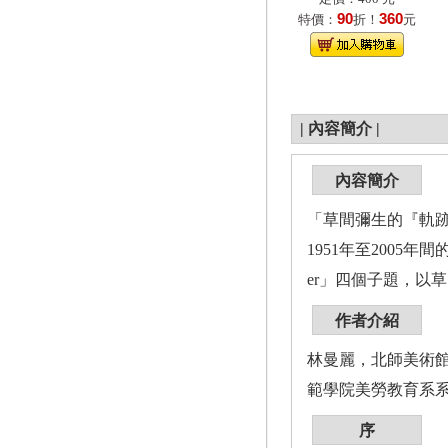
90
360
特價：
折！
元
|
內容簡介
|
內容簡介
「草間彌生的『軌
1951年至2005
er」四個子題，以
作者介紹
林曼麗，北師美術
範學院美勞教育系
序