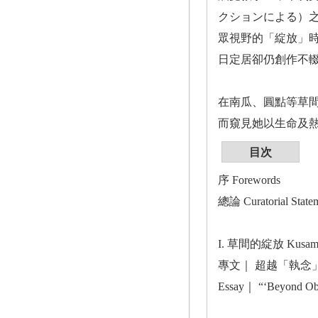
クションによる）之
眾視野的「綻放」時
日定居卻仍創作不輟的
在南瓜、圓點等草
而窺見她以生命及
目次
序 Forewords
總論 Curatorial Sta
I. 草間的綻放 Kusama 
專文｜ 超越「執念
Essay｜ “‘Beyond Obs