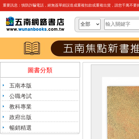
重要訊息：慎防詐騙電話，絕無簽單錯誤造成重複扣款或重複出貨，請您千萬不要操
圖書分類
五南本版
公職考試
教科專業
政府出版
暢銷精選