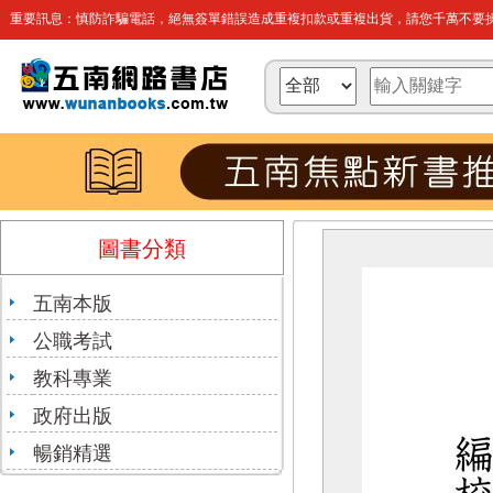
重要訊息：慎防詐騙電話，絕無簽單錯誤造成重複扣款或重複出貨，請您千萬不要操
圖書分類
五南本版
公職考試
教科專業
政府出版
暢銷精選