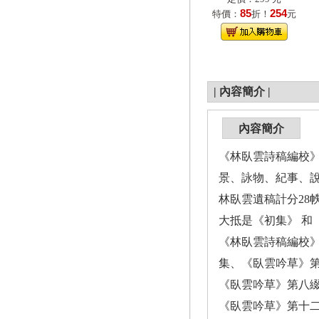
85
254
特價：
折！
元
|
內容簡介
|
內容簡介
《林臥雲詩稿編校》
景、詠物、紀事、
林臥雲遺稿計分2
大抵是《初集》 
《林臥雲詩稿編校
集、《臥雲吟草》
《臥雲吟草》第八
《臥雲吟草》第十