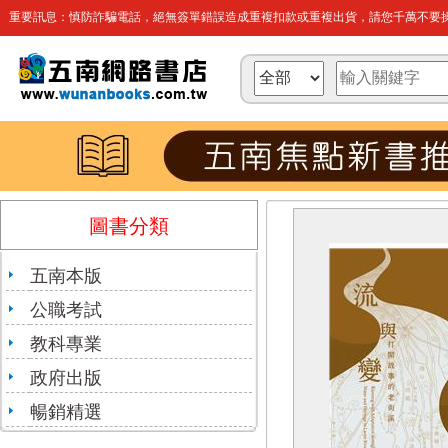
重要訊息：慎防詐騙電話，絕無簽單錯誤造成重複扣款或重複出貨，請您千萬不要操
圖書分類
五南本版
公職考試
教科專業
政府出版
暢銷精選