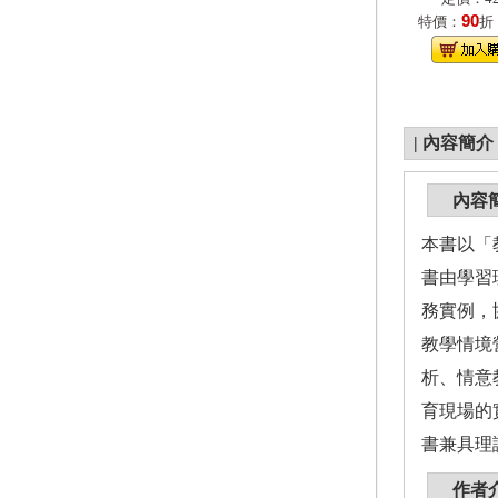
90
特價：
折
|
內容簡介
內容
本書以「
書由學習
務實例，
教學情境
析、情意
育現場的
書兼具理
作者