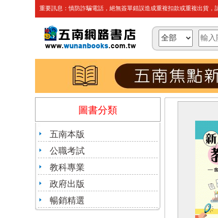
重要訊息：慎防詐騙電話，絕無簽單錯誤造成重複扣款或重複出貨，請
圖書分類
五南本版
公職考試
教科專業
政府出版
暢銷精選