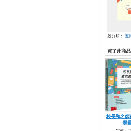
一般分類：
五
買了此商品的
校長和名師
學
定價：42