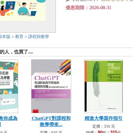
優惠期限：2026-08-31
南本版
>
教育
>
課程與教學
人，也買了....
教你成為
ChatGPT對課程和
精進大學寫作指引
霸
教學帶來...
定價：350 元
90
315
0 元
定價：650 元
特價：
折！
元