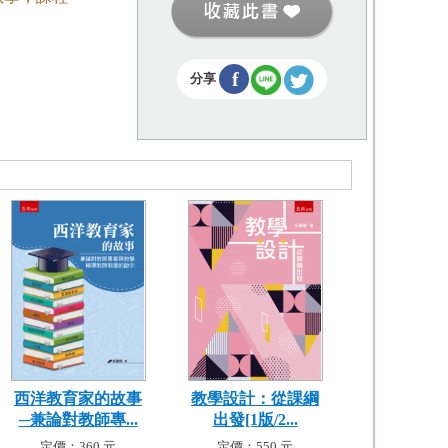
f
分享
西洋教育家的故事
教學設計：從課綱
─兼論對教師專...
出發[1版/2...
定價：360 元
定價：550 元