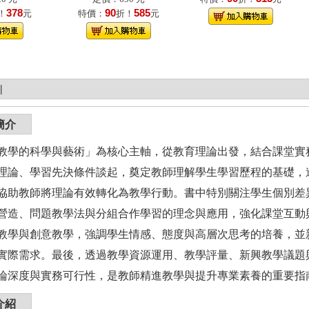
378
90
585
！
元
特價：
折！
元
|
簡介
教學的科學與藝術」為核心主軸，從教育理論出發，結合課堂實
理論、學習先決條件談起，奠定教師理解學生學習歷程的基礎，
協助教師將理論有效轉化為教學行動。書中特別關注學生個別差
營造、問題教學法與分組合作學習的理念與應用，強化課堂互動
教學與創意教學，強調學生情感、態度與高層次思考的培養，並
實際需求。最後，透過教學資源運用、教學評量、新興教學議題
論深度與實務可行性，是教師精進教學與提升專業素養的重要指
介紹