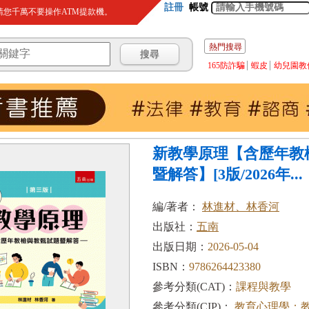
註冊
帳號
您千萬不要操作ATM提款機。
熱門搜尋
165防詐騙
蝦皮
幼兒園教
新教學原理【含歷年教
暨解答】[3版/2026年...
編/著者：
林進材、林香河
出版社：
五南
出版日期：
2026-05-04
ISBN：
9786264423380
參考分類(CAT)：
課程與教學
參考分類(CIP)：
教育心理學；