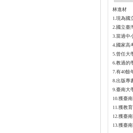
林進材
1.現為
2.國立
3.當過中
4.國家
5.曾任
6.教過
7.有40
8.出版
9.臺南
10.獲
11.獲
12.獲
13.獲