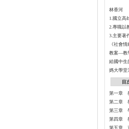
林香河
1.國立
2.專職
3.主要著
《社會情
教案—教
給國中生
媽大學堂
目
第一章 
第二章 
第三章 
第四章 
第五章 