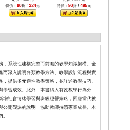
90
324
90
495
特價：
折！
元
特價：
折！
元
務，系統性建構完整而前瞻的教學知識架構。全
進而深入說明各類教學方法、教學設計流程與實
異，提供多元適性教學策略，並詳述教學技巧、
與學習成效。此外，本書納入有效教學行為分
新增社會情緒學習與班級經營策略，回應當代教
與公開觀課的說明，協助教師持續專業成長。本
南。