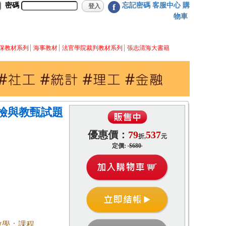
密碼
忘記密碼
客服中心
購
f
物車
保教材系列
海事教材
法官學院裁判教材系列
張志清海大書籍
檢與教甄試題
優惠價：
79
537
折,
元
定價:
$680
教學；課程