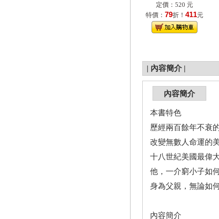
定價：520 元
79
411
特價：
折！
元
|
內容簡介
|
內容簡介
本書特色
歷經兩百餘年不衰
改變無數人命運的
十八世紀美國最偉
他，一介窮小子如
身為父親，無論如
內容簡介