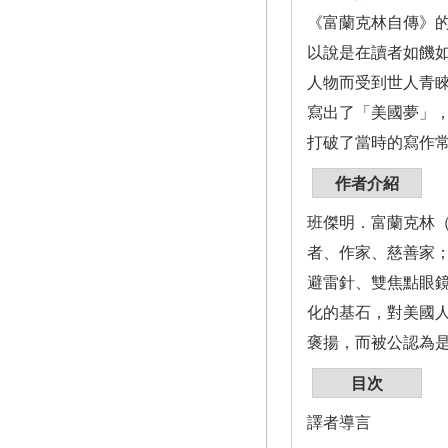
《富蘭克林自傳》
以說是在讀者如饑
人物而受到世人青
寫出了「美國夢」
打破了當時的寫作
作者介紹
班傑明．富蘭克林（
者、作家、慈善家
避雷針、雙焦點眼
化的基石，對美國
褒揚，而被公認為
目次
譯者導言