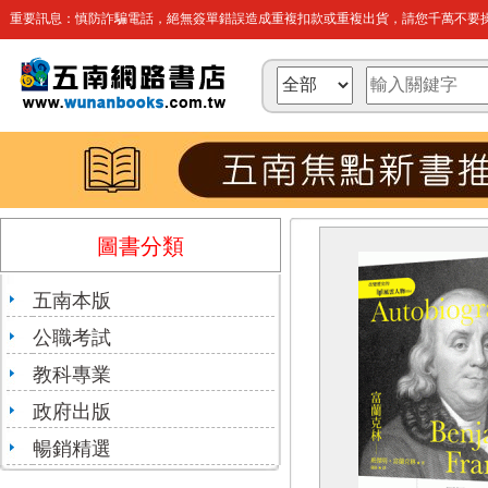
重要訊息：慎防詐騙電話，絕無簽單錯誤造成重複扣款或重複出貨，請您千萬不要操
圖書分類
五南本版
公職考試
教科專業
政府出版
暢銷精選