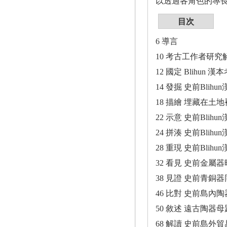
以透過各角色的專
目次
6 導言
10 考古工作者研究
12 國定 Blihun 
14 發掘 史前Blih
18 描繪 埋藏在土
22 示意 史前Blih
24 拼湊 史前Blih
28 重現 史前Blih
32 看見 史前金屬
38 見證 史前青銅
46 比對 史前島內
50 敘述 遠古陶器
68 解讀 史前島外