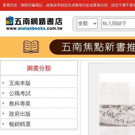
重要訊息：慎防詐騙電話，絕無簽單錯誤造成重複扣款或重複出貨，請您千萬不要操
圖書分類
五南本版
公職考試
教科專業
政府出版
暢銷精選