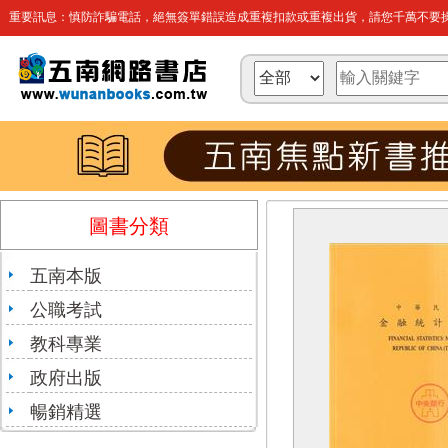
重要訊息：慎防詐騙電話，絕無簽單錯誤造成重複扣款或重複出貨，請您千萬不要操
圖書分類
五南本版
公職考試
教科專業
政府出版
暢銷精選