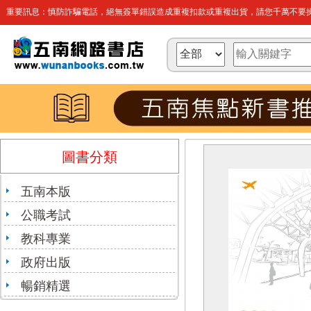
重要訊息：慎防詐騙電話，絕無簽單錯誤造成重複扣款或重複出貨，請您千萬不要操
圖書分類
五南本版
公職考試
教科專業
政府出版
暢銷精選