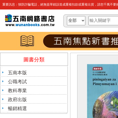
重要訊息：慎防詐騙電話，絕無簽單錯誤造成重複扣款或重複出貨，請您千萬不要操
圖書分類
五南本版
公職考試
教科專業
政府出版
暢銷精選