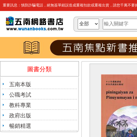
重要訊息：慎防詐騙電話，絕無簽單錯誤造成重複扣款或重複出貨，請您千萬不要操
圖書分類
五南本版
公職考試
教科專業
政府出版
暢銷精選