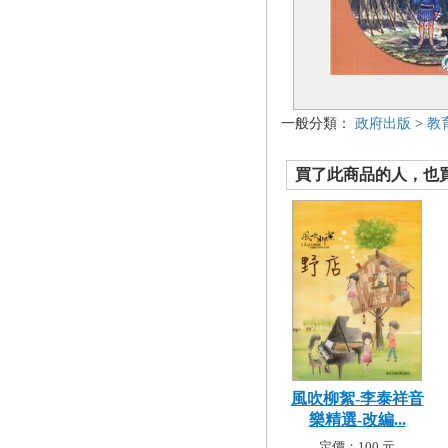
一般分類：
政府出版
>
教
買了此商品的人，也買了.
風吹柳絮-李泰祥音
樂精選-改編...
定價：100 元