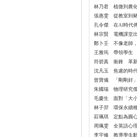
林乃君 植微到農
張惠雯 從教室到
孔令傑 在AI時代
林宗賢 電機課堂
鄭卜壬 不像老師，更
王雅筠 帶領學生
符碧真 衝鋒 革
沈凡玉 焦慮的時
曾寶儀 「剛剛好
朱國瑞 物理研究
毛慶生 面對「大
林子羿 環保永續
莊珮琪 定點為圓
周珮雯 全英語心
李宇修 教導學生