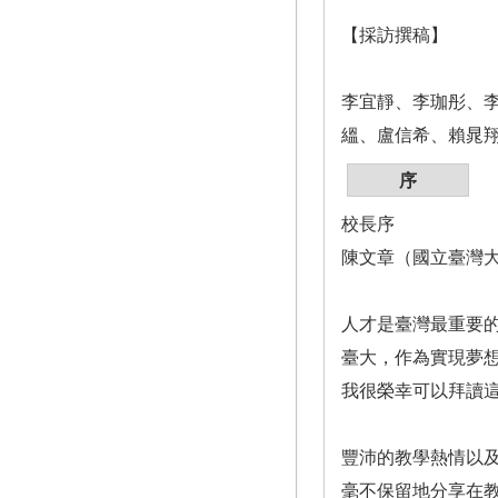
【採訪撰稿】
李宜靜、李珈彤、
縕、盧信希、賴晁
序
校長序
陳文章（國立臺灣
人才是臺灣最重要
臺大，作為實現夢
我很榮幸可以拜讀
豐沛的教學熱情以
毫不保留地分享在