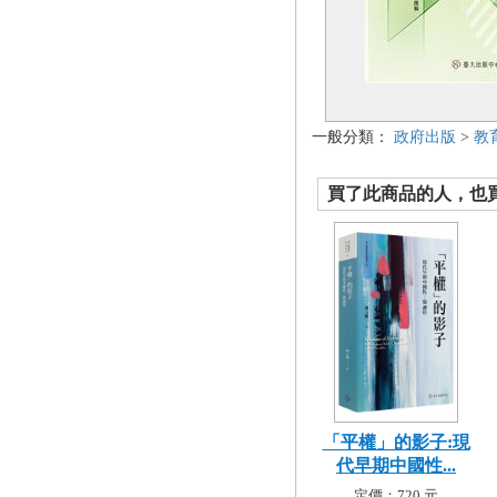
一般分類：
政府出版
>
教
買了此商品的人，也買了.
「平權」的影子:現
代早期中國性...
定價：720 元