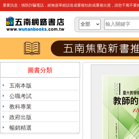
重要訊息：慎防詐騙電話，絕無簽單錯誤造成重複扣款或重複出貨，請您千萬不要操
圖書分類
五南本版
公職考試
教科專業
政府出版
暢銷精選