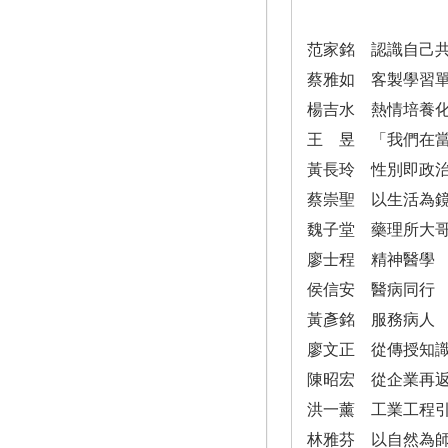
范家銘 認識自己
蔡雅如 客製學習
楊吉水 熱情培養
王 昱 「我們在
黃長玲 性別即政
蔡崇聖 以生活為
魏子堂 藥理所大
廖士程 精神醫學
侯信安 醫病同行
黃彥銘 服務病人
廖文正 從傳授知
陳昭宏 從企業再
洪一薰 工業工程
林雅芬 以自然為