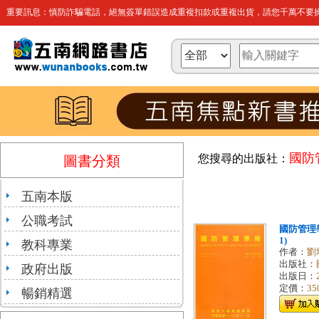
重要訊息：慎防詐騙電話，絕無簽單錯誤造成重複扣款或重複出貨，請您千萬不要操
國防
您搜尋的出版社：
圖書分類
五南本版
公職考試
國防管理學
1)
教科專業
作者：
劉
出版社：
政府出版
出版日：
定價：
35
暢銷精選