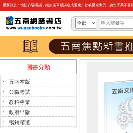
重要訊息：慎防詐騙電話，絕無簽單錯誤造成重複扣款或重複出貨，請您千萬不要操
圖書分類
五南本版
公職考試
教科專業
政府出版
暢銷精選