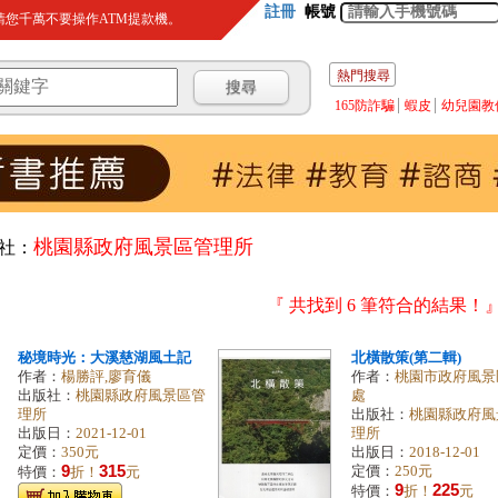
註冊
帳號
您千萬不要操作ATM提款機。
熱門搜尋
165防詐騙
蝦皮
幼兒園教
桃園縣政府風景區管理所
社：
『 共找到 6 筆符合的結果！
秘境時光：大溪慈湖風土記
北橫散策(第二輯)
作者：
楊勝評,廖育儀
作者：
桃園市政府風景
出版社：
桃園縣政府風景區管
處
理所
出版社：
桃園縣政府風
出版日：
2021-12-01
理所
定價：
350元
出版日：
2018-12-01
9
315
定價：
250元
特價：
折！
元
9
225
特價：
折！
元