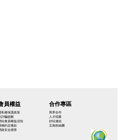
會員權益
合作專區
隱私權保護政策
異界合作
防詐騙提醒
人才招募
網站會員權益須知
好站連結
購物約定條款
五南粉絲團
網路安全標章