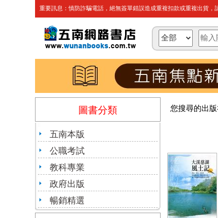
重要訊息：慎防詐騙電話，絕無簽單錯誤造成重複扣款或重複出貨，請
您搜尋的出版
圖書分類
五南本版
公職考試
教科專業
政府出版
暢銷精選