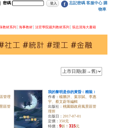
密碼
忘記密碼
客服中心
購
f
物車
保教材系列
海事教材
法官學院裁判教材系列
張志清海大書籍
』
我的黎明是你的黃昏﹝精裝﹞
區管理
作者：
楊勝評、葉宗賦、李惠
宇、蔡文蔚等編輯
景區管
出版社：
桃園縣政府風景區管
理所
出版日：
2017-07-01
定價：
350元
9
315
特價：
折！
元