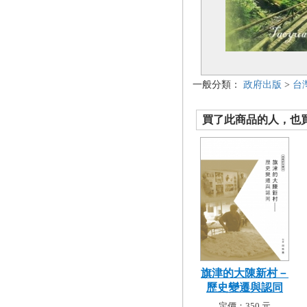
一般分類：
政府出版
>
台
買了此商品的人，也買了.
旗津的大陳新村－
歷史變遷與認同
定價：350 元