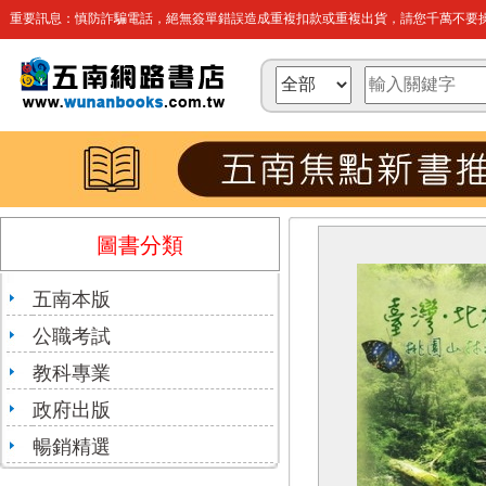
重要訊息：慎防詐騙電話，絕無簽單錯誤造成重複扣款或重複出貨，請您千萬不要操
圖書分類
五南本版
公職考試
教科專業
政府出版
暢銷精選