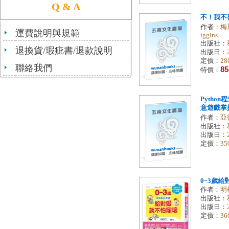
Q & A
不！我不
作者：
梅麗
運費說明與規範
iggins
出版社：
退換貨/瑕疵書/退款說明
出版日：
定價：
28
聯絡我們
85
特價：
Pytho
意遊戲掌握必
作者：
亞
出版社：
出版日：
定價：
35
0~3歲
作者：
明
出版社：
出版日：
定價：
36