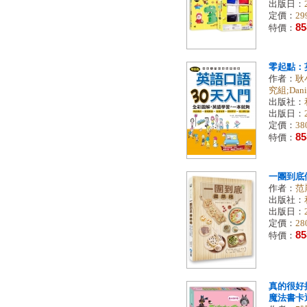
出版日：
定價：
29
85
特價：
零起點：
作者：
耿
究組;Daniel
出版社：
出版日：
定價：
38
85
特價：
一團到底
作者：
范
出版社：
出版日：
定價：
28
85
特價：
真的很好
魔法書卡