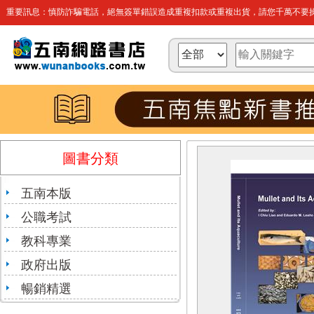
重要訊息：慎防詐騙電話，絕無簽單錯誤造成重複扣款或重複出貨，請您千萬不要操
圖書分類
五南本版
公職考試
教科專業
政府出版
暢銷精選