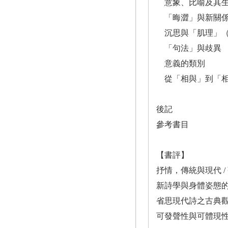
意象、比喻及其生
「晦澀」與新關
沉思與「肌理」（Te
「句法」與歧異
意義的類別
從「相與」到「相
後記
參考書目
【書評】
抒情，傳統與現代 /
新詩學與身體姿態的
省思現代詩之古典觀
可發聲性與可體現性書