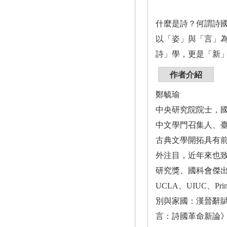
什麼是詩？何謂詩
以「姿」與「言」
詩」學，更是「新」
作者介紹
鄭毓瑜
中央研究院院士，
中文學門召集人、
古典文學開拓具有
外注目，近年來也
研究獎、國科會傑出學
UCLA、UIUC、
別與家國：漢晉辭
言：詩國革命新論