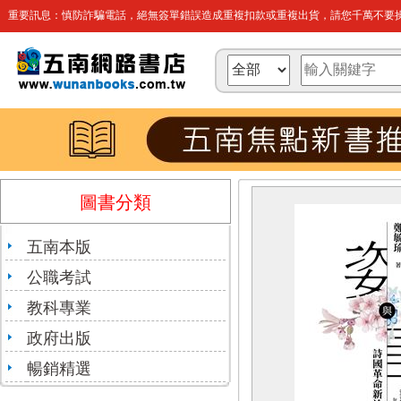
重要訊息：慎防詐騙電話，絕無簽單錯誤造成重複扣款或重複出貨，請您千萬不要操
圖書分類
五南本版
公職考試
教科專業
政府出版
暢銷精選