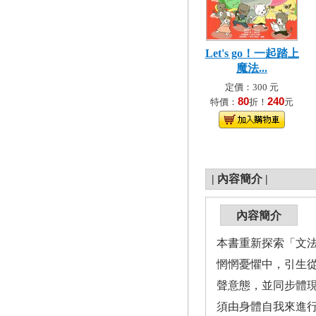
Let's go！一起踏上
魔法...
定價：300 元
80
240
特價：
折！
元
|
內容簡介
|
內容簡介
本書重新探索「文
惘惘憂懼中，引生
聲意態，並同步體
須由身體自我來進