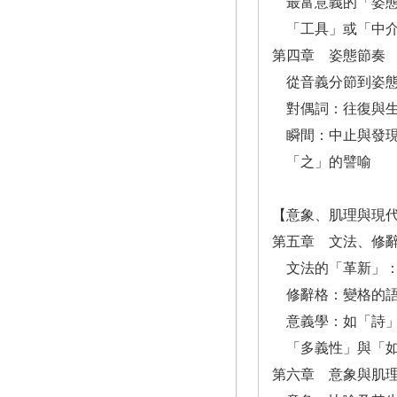
最富意義的「姿態
「工具」或「中
第四章 姿態節奏
從音義分節到姿態
對偶詞：往復與
瞬間：中止與發
「之」的譬喻
【意象、肌理與現
第五章 文法、修
文法的「革新」：
修辭格：變格的語
意義學：如「詩」
「多義性」與「如
第六章 意象與肌