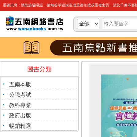
重要訊息：慎防詐騙電話，絕無簽單錯誤造成重複扣款或重複出貨，請您千萬不要操
圖書分類
五南本版
公職考試
教科專業
政府出版
暢銷精選