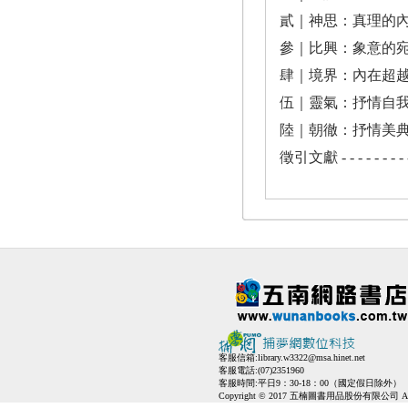
貳｜神思：真理的內向敞開- - - 
參｜比興：象意的宛轉形構- - - 
肆｜境界：內在超越的時空圖示- 
伍｜靈氣：抒情自我的顯現與隱藏
陸｜朝徹：抒情美典的跨文化轉向
徵引文獻 - - - - - - - - - - -
客服信箱:
library.w3322@msa.hinet.net
客服電話:(07)2351960
客服時間:平日9：30-18：00（國定假日除外）
Copyright © 2017 五楠圖書用品股份有限公司 All Ri