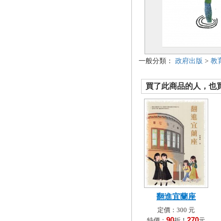
一般分類：
政府出版
>
教
買了此商品的人，也買了.
翻進宜蘭座
定價：300 元
90
270
特價：
折！
元