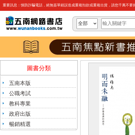
重要訊息：慎防詐騙電話，絕無簽單錯誤造成重複扣款或重複出貨，請您千萬不要操
圖書分類
五南本版
公職考試
教科專業
政府出版
暢銷精選