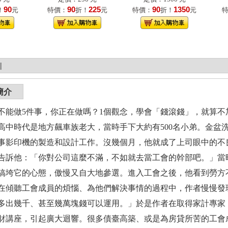
90
90
225
90
1350
！
元
特價：
折！
元
特價：
折！
元
|
簡介
不能做5件事，你正在做嗎？1個觀念，學會「錢滾錢」，就算不
高中時代是地方飆車族老大，當時手下大約有500名小弟。金盆
事影印機的製造和設計工作。沒幾個月，他就成了上司眼中的不
告訴他：「你對公司這麼不滿，不如就去當工會的幹部吧。」當
搞垮它的心態，傲慢又自大地參選。進入工會之後，他看到勞方
在傾聽工會成員的煩惱、為他們解決事情的過程中，作者慢慢發
出幾千、甚至幾萬塊錢可以運用。」於是作者在取得家計專家「財務規劃師
財講座，引起廣大迴響。很多債臺高築、或是為房貸所苦的工會