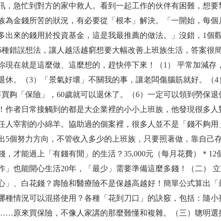
訊，急忙到對方的家中救人。看到一起工作的伙伴有困難，想要
族為金錢所苦的狀況，有必要從「根本」解決。「一開始，每個月只
多出來的錢用於投資基金，這是我最推薦的做法。」沒錯，1個觀
6種錯誤想法，讓人越活越窮想要大幅改善上班族生活，答案很
你現在就是這麼做、這麼想的，趕快停下來！（1） 平常加減存，
退休。（3）「景氣好壞」不關我的事，讓老闆傷腦筋就好。（
要買夠「保險」，60歲就可以退休了。（6）一定可以領到勞保
！作者日常接觸到的都是大企業裡的小小上班族，他發現很多人
任人宰割的小綿羊。協助過的個案裡，很多人並不是「錢不夠用
出5個努力方向，不管收入多少的上班族，只要照著做，靠自己存
，才能過上「有錢有閒」的生活？35,000元（每月花費）＊12個
作」也能開心生活20年，「最少」需要準備這麼多錢！（二） 
心」、白花錢？壽險和醫療險不是保越高越好！簡單公式算出「
哪種情況可以混搭使用？各種「花到刀口」的訣竅，包括：隨小
……原來買保險，不像人家講的那麼難懂和複雜。（三）聰明選