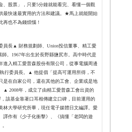
金、股票」，只要5分鐘就能看完、看懂一個觀
提供最快速最實用的方法和建議。★馬上就能開始
此再也不為錢煩惱！
執行委員長▲ 財務規劃師、Union投信董事、精工愛
講師。1967年出生於長野縣鹽尻市。高中時代是
6年進入精工愛普森股份有限公司，從事電腦周邊
執行委員長。▲ 他提倡「提高可運用所得，不
，不光只是在自家公司，還在其他的工會、企業或是地
 2008年，成立了由精工愛普森工會出資的
影響，該基金靠著口耳相傳建立口碑，目前運用的
櫻美林大學研究所畢，現任電子媒體日文編譯。愛
。譯作有《少子化衝擊》、《搞懂「老闆的遊
》。