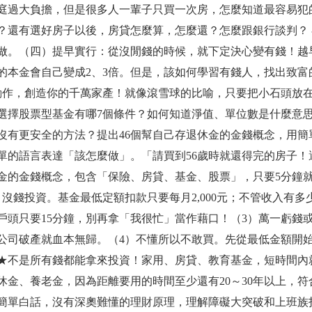
庭過大負擔，但是很多人一輩子只買一次房，怎麼知道最容易犯的
？還有選好房子以後，房貸怎麼算，怎麼還？怎麼跟銀行談判？
做。（四）提早實行：從沒閒錢的時候，就下定決心變有錢！越
的本金會自己變成2、3倍。但是，該如何學習有錢人，找出致
動作，創造你的千萬家產！就像滾雪球的比喻，只要把小石頭放
選擇股票型基金有哪7個條件？如何知道淨值、單位數是什麼意
沒有更安全的方法？提出46個幫自己存退休金的金錢概念，用
單的語言表達「該怎麼做」。「請買到56歲時就還得完的房子！
金的金錢概念，包含「保險、房貸、基金、股票」，只要5分鐘
）沒錢投資。基金最低定額扣款只要每月2,000元；不管收入有多少
戶頭只要15分鐘，別再拿「我很忙」當作藉口！（3）萬一虧錢
公司破產就血本無歸。（4）不懂所以不敢買。先從最低金額開
★不是所有錢都能拿來投資！家用、房貸、教育基金，短時間內
休金、養老金，因為距離要用的時間至少還有20～30年以上，
簡單白話，沒有深奧難懂的理財原理，理解障礙大突破和上班族