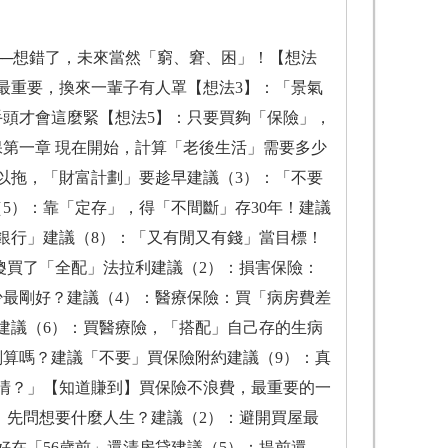
──想錯了，未來當然「窮、窘、困」！【想法
」最重要，換來一輩子有人罩【想法3】：「景氣
手頭才會這麼緊【想法5】：只要買夠「保險」，
第一章 現在開始，計算「老後生活」需要多少
可以拖，「財富計劃」要趁早建議（3）：「不要
5）：靠「定存」，得「不間斷」存30年！建議
銀行」建議（8）：「又有閒又有錢」當目標！
傻買了「全配」法拉利建議（2）：損害保險：
少最剛好？建議（4）：醫療保險：買「病房費差
建議（6）：買醫療險，「搭配」自己存的生病
划算嗎？建議「不要」買保險附約建議（9）：真
繳清？」【知道賺到】買保險不浪費，最重要的一
，先問想要什麼人生？建議（2）：避開買屋最
好在「56歲前」還清房貸建議（5）：提前還