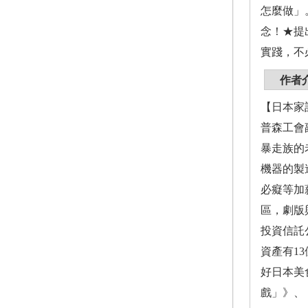
怎麼做」
念！★提
實踐，不
作者
【日本家計
普森工會
暴走族的
機器的製
必癡等加
區，劇版
投資信託
資產有1
好日本美
戲」》、