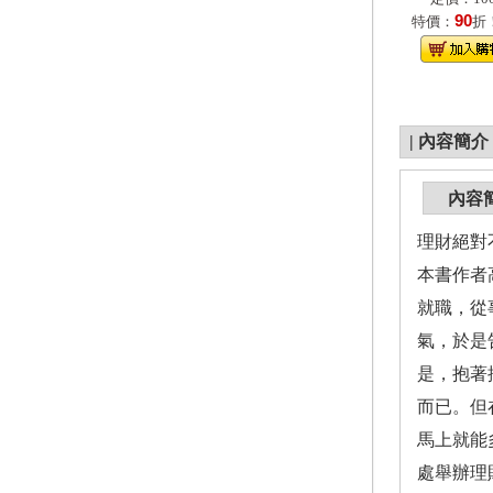
90
特價：
折
|
內容簡介
內容
理財絕對
本書作者
就職，從
氣，於是
是，抱著
而已。但
馬上就能多
處舉辦理