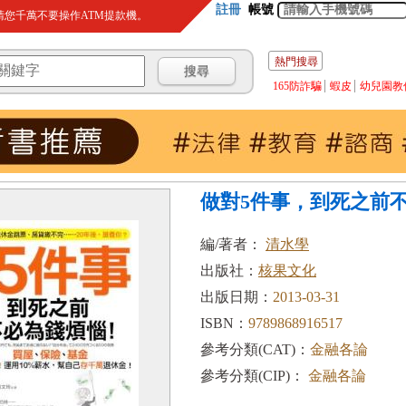
註冊
帳號
您千萬不要操作ATM提款機。
熱門搜尋
165防詐騙
蝦皮
幼兒園教
做對5件事，到死之前
編/著者：
清水學
出版社：
核果文化
出版日期：
2013-03-31
ISBN：
9789868916517
參考分類(CAT)：
金融各論
參考分類(CIP)：
金融各論