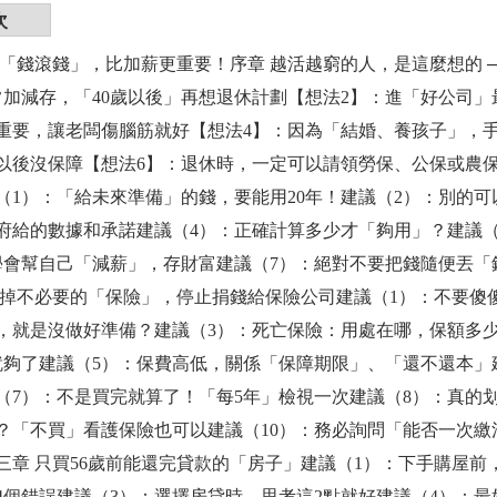
次
會「錢滾錢」，比加薪更重要！序章 越活越窮的人，是這麼想的 
常加減存，「40歲以後」再想退休計劃【想法2】：進「好公司
重要，讓老闆傷腦筋就好【想法4】：因為「結婚、養孩子」，
以後沒保障【想法6】：退休時，一定可以請領勞保、公保或農保
（1）：「給未來準備」的錢，要能用20年！建議（2）：別的
府給的數據和承諾建議（4）：正確計算多少才「夠用」？建議（
學會幫自己「減薪」，存財富建議（7）：絕對不要把錢隨便丟「
砍掉不必要的「保險」，停止捐錢給保險公司建議（1）：不要傻
，就是沒做好準備？建議（3）：死亡保險：用處在哪，保額多
就夠了建議（5）：保費高低，關係「保障期限」、「還不還本」
（7）：不是買完就算了！「每5年」檢視一次建議（8）：真的
？「不買」看護保險也可以建議（10）：務必詢問「能否一次
三章 只買56歲前能還完貸款的「房子」建議（1）：下手購屋前
4個錯誤建議（3）：選擇房貸時，思考這2點就好建議（4）：最