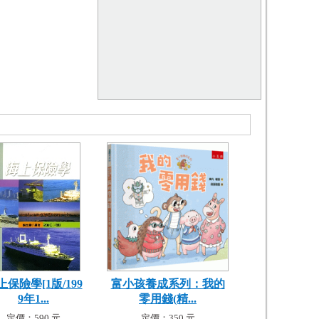
上保險學[1版/199
富小孩養成系列：我的
9年1...
零用錢(精...
定價：590 元
定價：350 元