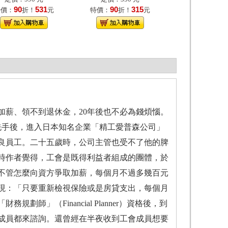
90
531
90
315
特價：
折！
元
特價：
折！
元
加薪、領不到退休金，20年後也不必為錢煩惱。
洗手後，進入日本知名企業「精工愛普森公司」
良員工。二十五歲時，公司主管也受不了他的脾
時作者覺得，工會是既得利益者組成的團體，於
不管怎麼向資方爭取加薪，每個月不過多幾百元
現：「只要重新檢視保險或是房貸支出，每個月
」（Financial Planner）資格後，到
成員都來諮詢。還曾經在半夜收到工會成員想要