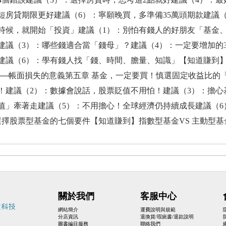
短房貸期限更好建議（6）：寧願晚買，多準備35萬頭期款建議（
時候，就開始「投資」建議（1）：別怕有錢人的好朋友「基金
建議（3）：哪些錢適合當「錢母」？建議（4）：一定要增加的
建議（6）：學有錢人找「錢、時間、膽量、知識」【知道賺到
──帳面損失的意義第五章 基金，一定要買！慎選固定收益比的
！建議（2）：數據會說話，股票貶值不用怕！建議（3）：擔心
值」牽著走建議（5）：不用擔心！全球經濟仍持續成長建議（
選擇股票型基金的七個要件【知道賺到】指數型基金VS 主動型基
關於我們
客服中心
網站簡介
運費說明與規範
分店資訊
退換貨/瑕疵書/退款說明
圖書編目服務
聯絡我們