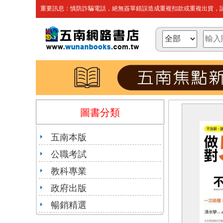
重要訊息：慎防詐騙電話，絕無簽單錯誤造成重複扣款或重複出貨，請
圖書分類
五南本版
公職考試
教科專業
政府出版
暢銷精選