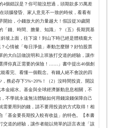
4個錯誤是？你可能沒想過，頭期款多35萬差
 在頭腦發昏、家人意見不一致的時候，看看有
早開始，小錢放大的力量越大！假設從30歲開
富的「錢、時間、膽量、知識」？（五）長期買基
在斜坡上面，往下滾！到山下時已經是體積龐大
思？心情被「每日淨值」牽動怎麼辦？好怕股票
簡單的大白話做說明和上班族打交道的經驗，讓作
選擇你真正需要的保險！……」書中提出46個創
就能看完、看懂一個觀念。有錢人絕不會說的四
，務必存下5%~20%！（2）沒時間投資。開設
或本金縮水。基金與全球經濟脈動息息相關，不
始，不學就永遠無法體驗如何用錢滾錢保障自己
就需要用到的錢，請不要用投資的方式取得！相
符合「基金要長期投入較有收益」的特色。【本書
打交道的經驗，讓作者能以簡單的語言表達「該