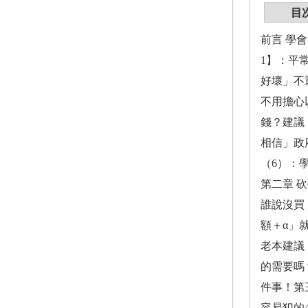
目
前言 學
1】：平
好壞」不
不用擔心
錢？建議
相信」政
（6）：
第二章 
誰說沒買
額＋α」
老本建議
的需要嗎
件事！第
容易犯的