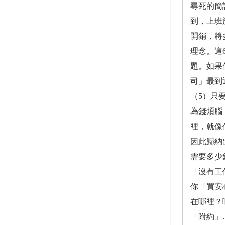
尋死的簡
到，上班
開銷，將
理念。這
題。如果
司」最到
（5）只
為錢煩腦
裡，就像
因此歸納
需要多少錢
「沒有工
你「買安
在哪裡？
「附約」