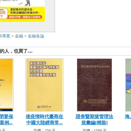
科專業
>
金融
>
金融各論
人，也買了....
閉要保
後疫情時代臺商在
證券暨期貨管理法
海
例...
中國大陸經商常...
規彙編[精裝]
 元
定價：250 元
定價：1500 元