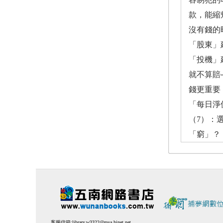
款，能縮
沒有錢的
「股東」
「投機」
就不算賠
錢更重要
「每日淨
（7）：
「窮」？
客服信箱:
library.w3322@msa.hinet.net