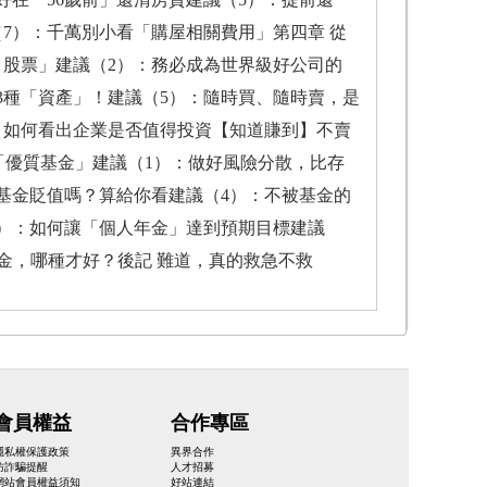
7）：千萬別小看「購屋相關費用」第四章 從
、股票」建議（2）：務必成為世界級好公司的
3種「資產」！建議（5）：隨時買、隨時賣，是
】如何看出企業是否值得投資【知道賺到】不賣
「優質基金」建議（1）：做好風險分散，比存
基金貶值嗎？算給你看建議（4）：不被基金的
6）：如何讓「個人年金」達到預期目標建議
金，哪種才好？後記 難道，真的救急不救
會員權益
合作專區
隱私權保護政策
異界合作
防詐騙提醒
人才招募
網站會員權益須知
好站連結