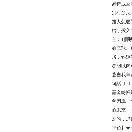
易造成家
別有多大
錢人怎麼
始，投入
金：1個
的雪球。
賠，難道
者能以簡
造自我年
句話（1
基金轉帳
會因單一
的未來！
反的，退
特色】★