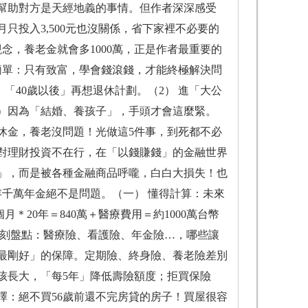
幫助對方是天經地義的事情。但作者深深感受
投入3,500元也沒關係，省下家裡不必要的
念，養老金就會多1000萬，正是作者最重要的
簡單：只有致富，學會錢滾錢，才能終極解決問
「40歲以後」再想退休計劃。（2） 進「大公
4）因為「結婚、養孩子」，手頭才會這麼緊。
退休金，養老沒問題！光做這5件事，到死都不必
對理財投資不在行，在「以錢賺錢」的金融世界
」，而是被各種金融商品呼嚨，白白大損失！也
千萬年金絕不是問題。（一） 懂得計算：未來
月＊20年＝840萬＋醫療費用＝約1000萬台幣
立刻盤點：醫療險、看護險、年金險…，哪些讓
最剛好」的保障。定期險、終身險、養老險差別
孩長大，「每5年」降低壽險額度；拒買保險
擇：絕不買56歲前還不完房貸的房子！買屋很容