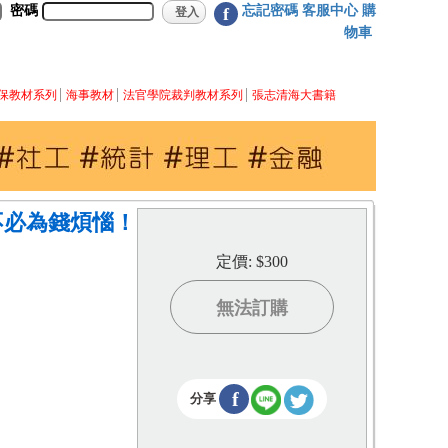
密碼
忘記密碼
客服中心
購
f
物車
保教材系列
海事教材
法官學院裁判教材系列
張志清海大書籍
不必為錢煩惱！
定價: $300
無法訂購
f
分享