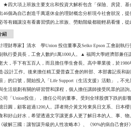
。★四大項上班族主要支出和投資大解析包含「保險、房貸、基
出46個為自己創造千萬退休金的理財概念分析現今社會狀況，
必等有錢讓沒有看書習慣的上班族、勞動階級都能輕易看懂，從
介紹
理財專家】清水 學Union 投信董事及Seiko Epson 工會副
副執行委員長，工會人數約1萬1000人。▲ 福岡大學經濟部兼任
老大，手下有五百人，而且擔任學生會長。高中畢業後，於198
造‧設計工作。後來擔任精工愛普森工會的幹部、本部書記長和副
薪」的口號，開始投入「Life Support（生活支援）活動」
與生活規劃有關的研習營和課程，個人擔任講師接受民眾的諮詢。▲
公司「Union投信」，擔任公司的董事。受到全球股價下跌的
3億日圓，顧客超過1200人。譯者簡介黃文玲東吳日文系、日本
食和好山好水，希望透過文字讓更多人更了解日本的人、事、物
《破解三國：讓智謀升級的人性攻略本》、《90%的病自己會好