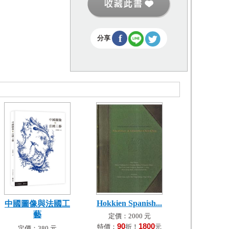
f
分享
Hokkien Spanish...
中國圖像與法國工
藝
定價：2000 元
90
1800
特價：
折！
元
定價：380 元