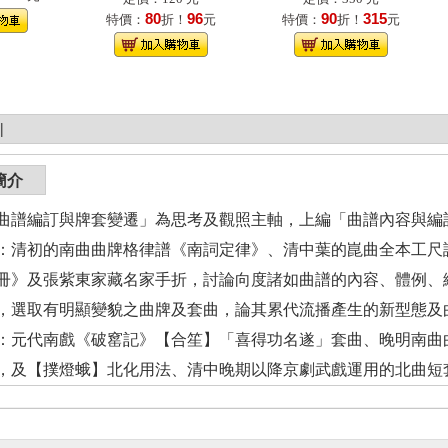
80
96
90
315
特價：
折！
元
特價：
折！
元
|
簡介
曲譜編訂與牌套變遷」為思考及觀照主軸，上編「曲譜內容與編
：清初的南曲曲牌格律譜《南詞定律》、清中葉的崑曲全本工尺
冊》及張紫東家藏名家手折，討論向度諸如曲譜的內容、體例、
，選取有明顯變貌之曲牌及套曲，論其累代流播產生的新型態及
：元代南戲《破窰記》【合笙】「喜得功名遂」套曲、晚明南曲
，及【撲燈蛾】北化用法、清中晚期以降京劇武戲運用的北曲短