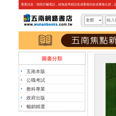
重要訊息：慎防詐騙電話，絕無簽單錯誤造成重複扣款或重複出貨，請
圖書分類
五南本版
公職考試
教科專業
政府出版
暢銷精選