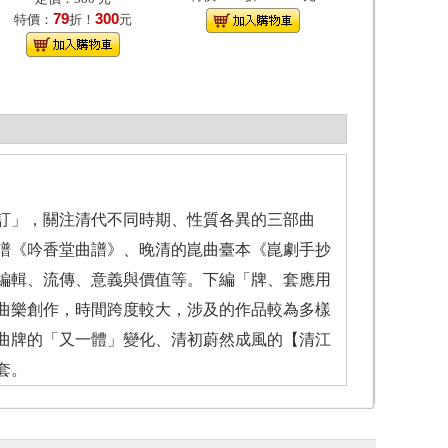
79
300
特價：
折！
元
訂」，關注清代不同時期、性質各異的三部曲
譜《吟香堂曲譜》、晚清的崑曲臺本《崑劇手抄
編輯、流傳、意義與價值等。下編「牌、套應用
曲樂創作，時間跨度較大，涉及的作品較為多樣
曲牌的「又一體」變化、清初蔚然成風的【清江
套。