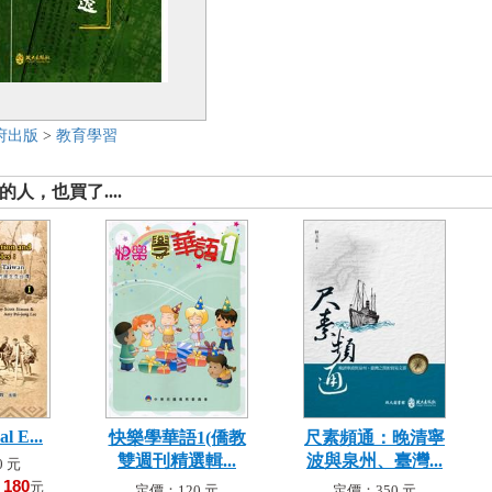
府出版
>
教育學習
人，也買了....
al E...
快樂學華語1(僑教
尺素頻通：晚清寧
雙週刊精選輯...
波與泉州、臺灣...
 元
180
！
元
定價：120 元
定價：350 元