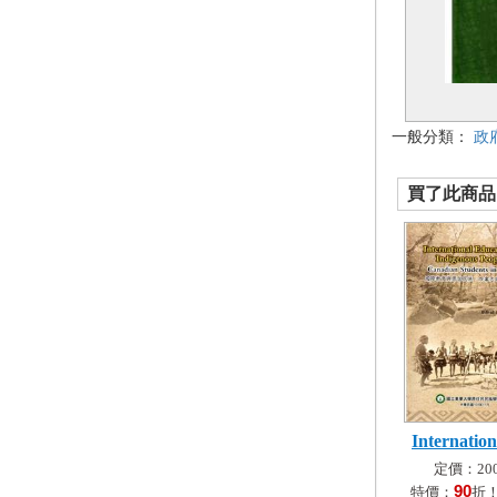
一般分類：
政
買了此商品的
Internation
定價：200
90
特價：
折