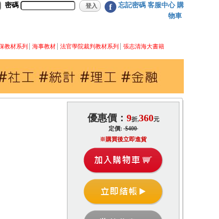
密碼
忘記密碼
客服中心
購
f
物車
保教材系列
海事教材
法官學院裁判教材系列
張志清海大書籍
優惠價：
9
360
折,
元
定價:
$400
※購買後立即進貨