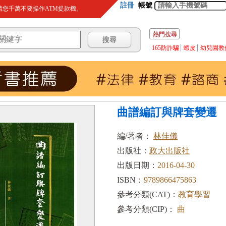
註冊
帳號
您千萬不要操作ATM提款機。
熱門搜尋
165防詐騙
蝦皮
幼兒園教
曲譜編訂與牌套變遷
編/著者：
林佳儀
出版社：
政大出版社
出版日期：
2016-04-30
ISBN：
9789866475863
參考分類(CAT)：
教育學習
參考分類(CIP)：
曲