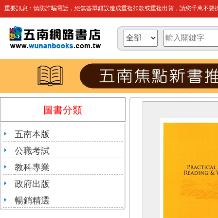
重要訊息：慎防詐騙電話，絕無簽單錯誤造成重複扣款或重複出貨，請您千萬不要操
圖書分類
五南本版
公職考試
教科專業
政府出版
暢銷精選