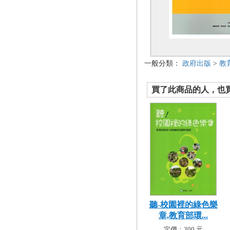
一般分類：
政府出版
>
教
買了此商品的人，也買了.
聽-校園裡的綠色樂
章,教育部環...
定價：300 元