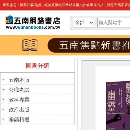
重要訊息：慎防詐騙電話，絕無簽單錯誤造成重複扣款或重複出貨，請您千萬不要操
圖書分類
五南本版
公職考試
教科專業
政府出版
暢銷精選