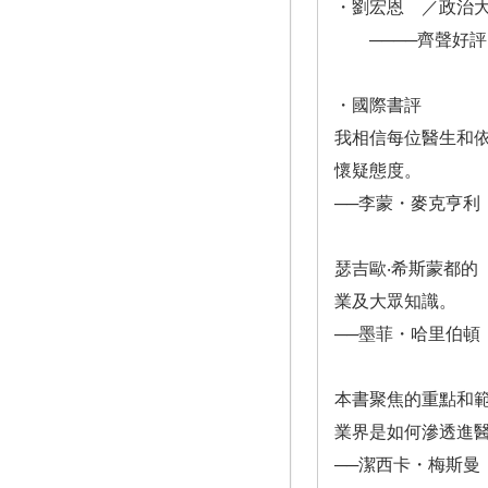
・劉宏恩 ／政治
────齊聲好評
・國際書評
我相信每位醫生和
懷疑態度。
──李蒙・麥克亨利（
瑟吉歐‧希斯蒙都
業及大眾知識。
──墨菲・哈里伯頓（M
本書聚焦的重點和範
業界是如何滲透進
──潔西卡・梅斯曼（