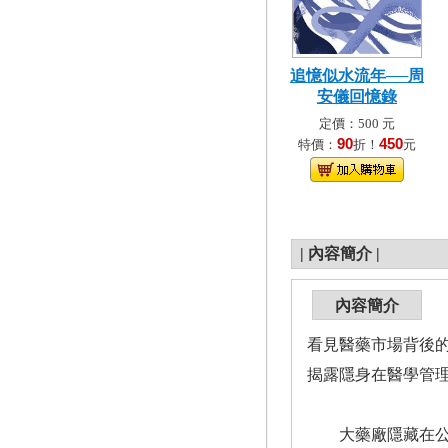
追憶似水流年──周
安儀回憶錄
定價：500 元
90
450
特價：
折！
元
|
內容簡介
|
內容簡介
看見醫藥市場背後
揭露隱身在醫學管
大藥廠隱藏在公眾