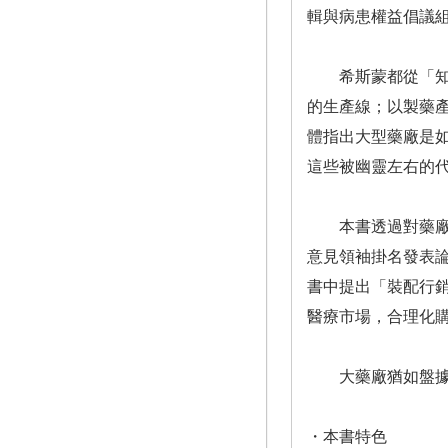
輯與病患權益倡議
希斯蒙都從「知識
的生產線；以製藥
體指出大型藥廠是
這些被幽靈左右的
本書透過對藥廠與
意見領袖掛名發表
書中提出「裝配行銷」
醫療市場，合理化
大藥廠猶如盤據在
・本書特色