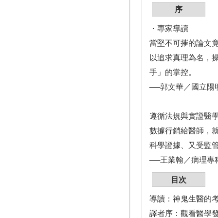
序
・專家導讀
當堅不可摧的論文
以追求真理為名，
手」的掌控。
──郭文華／國立
遵循法規與實證醫
數據行銷給醫師，
科學證據、又受監
──王業翰／病理專
目次
導讀：神鬼生醫的考
譯者序：觀看醫學發