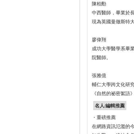
陳柏勳
中西醫師，畢業於
現為英國曼徹斯特
廖偉翔
成功大學醫學系畢
院醫師。
張雅億
輔仁大學跨文化研
《自然的祕密絮語
名人/編輯推薦
・重磅推薦
在網路資訊氾濫的