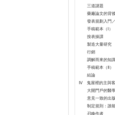
三道謎題
藥廠論文的背後
發表規劃入門／
手稿範本（Ⅰ）
按表操課
製造大量研究
行銷
調解而來的知
手稿範本（Ⅱ）
結論
Ⅳ 鬼屋裡的主與
大開門戶的醫學
意見一致的出版
制定規則：誰能
召喚作者