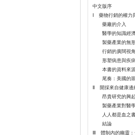
中文版序
Ⅰ 藥物行銷的權力
藥廠的介入
醫學的知識經
製藥產業的無形
行銷的廣闊視
形塑病患與疾
本書的資料來
尾奏：美國的噩
Ⅱ 開採來自健康邊
昂貴研究的興
製藥產業對醫學
人人都是血之
結論
Ⅲ 體制內的幽靈