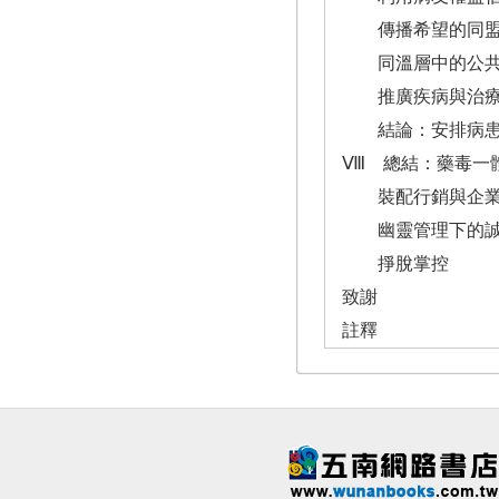
傳播希望的同
同溫層中的公共
推廣疾病與治
結論：安排病患
Ⅷ 總結：藥毒一
裝配行銷與企業
幽靈管理下的誠
掙脫掌控
致謝
註釋