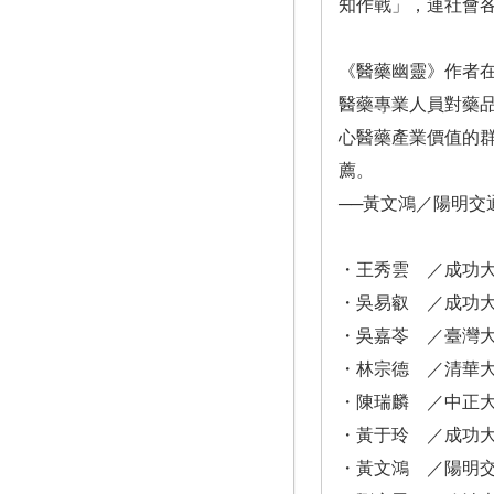
知作戰」，連社會
《醫藥幽靈》作者
醫藥專業人員對藥
心醫藥產業價值的
薦。
──黃文鴻／陽明
・王秀雲 ／成功
・吳易叡 ／成功
・吳嘉苓 ／臺灣
・林宗德 ／清華
・陳瑞麟 ／中正
・黃于玲 ／成功
・黃文鴻 ／陽明