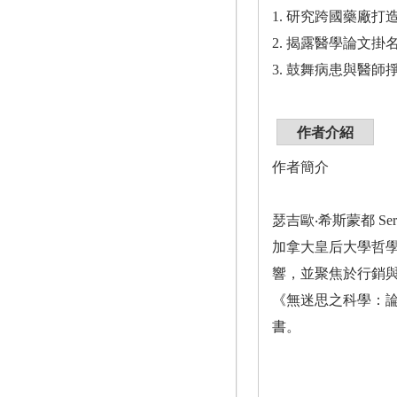
1. 研究跨國藥廠
2. 揭露醫學論文
3. 鼓舞病患與醫
作者介紹
作者簡介
瑟吉歐‧希斯蒙都 Sergi
加拿大皇后大學哲學
響，並聚焦於行銷與科學的交
《無迷思之科學：論建構、實在與
書。