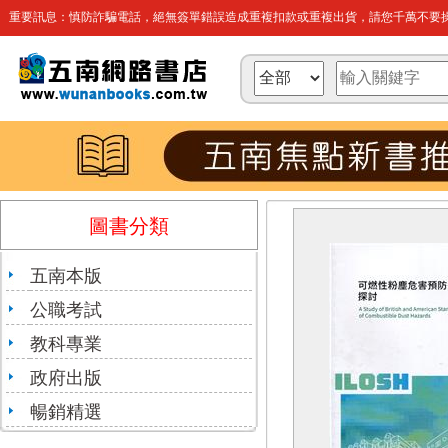
重要訊息：慎防詐騙電話，絕無簽單錯誤造成重複扣款或重複出貨，請您千萬不要操
圖書分類
五南本版
公職考試
教科專業
政府出版
暢銷精選